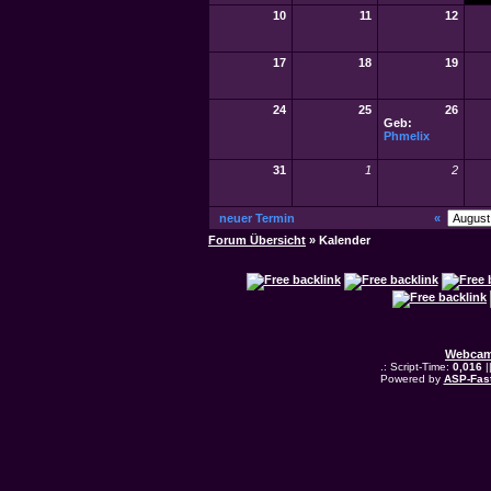
10
11
12
17
18
19
24
25
26
Geb:
Phmelix
31
1
2
neuer Termin
«
Forum Übersicht
» Kalender
Webcam
.: Script-Time:
0,016
|
Powered by
ASP-Fas