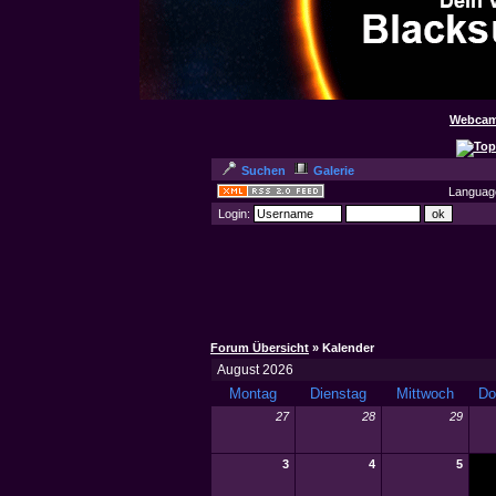
Webcam
Suchen
Galerie
Languag
Login:
Forum Übersicht
» Kalender
August 2026
Montag
Dienstag
Mittwoch
Do
27
28
29
3
4
5