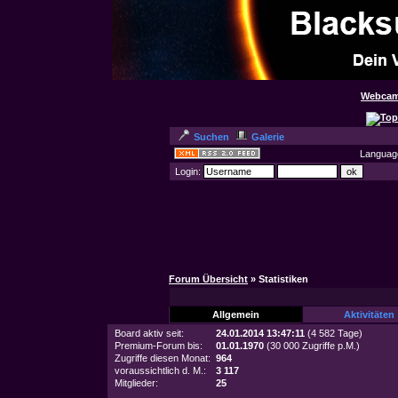
Webcam
Suchen
Galerie
Languag
Login:
Forum Übersicht
» Statistiken
Allgemein
Aktivitäten
Board aktiv seit:
24.01.2014 13:47:11
(4 582 Tage)
Premium-Forum bis:
01.01.1970
(30 000 Zugriffe p.M.)
Zugriffe diesen Monat:
964
voraussichtlich d. M.:
3 117
Mitglieder:
25