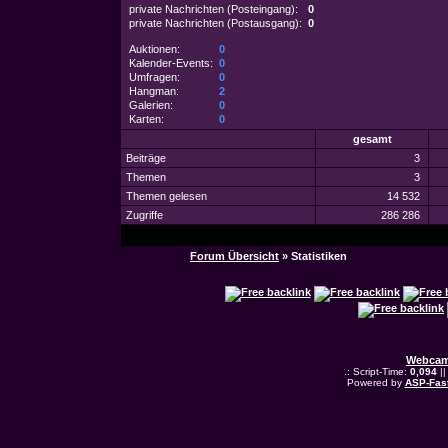
private Nachrichten (Posteingang):
0
private Nachrichten (Postausgang):
0
Auktionen:
0
Kalender-Events:
0
Umfragen:
0
Hangman:
2
Galerien:
0
Karten:
0
gesamt
Beiträge
3
Themen
3
Themen gelesen
14 532
Zugriffe
286 286
Forum Übersicht
» Statistiken
Webcam
.: Script-Time:
0,094
||
Powered by
ASP-Fas