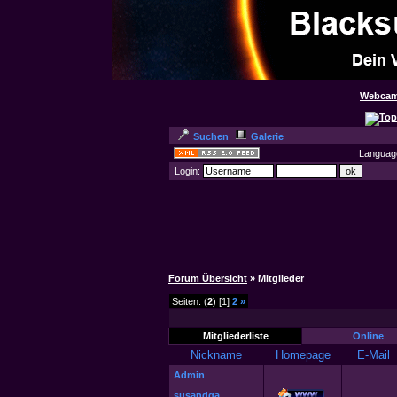
Webcam
Suchen
Galerie
Languag
Login:
Forum Übersicht
» Mitglieder
Seiten: (
2
) [1]
2
»
Mitgliederliste
Online
Nickname
Homepage
E-Mail
Admin
susandqa