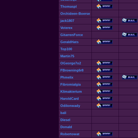
Thomaspl
Orchideen-Boerse
jack1807
Voterex
GitarrenForce
GeraldHats
Top100
Martin75
OGeorge7o2
FBrowning6r8
Phmelix
Fibromialgia
Klimakterium
HaroldCard
Odilonwady
bali
Diesel
Donald
Robertowat