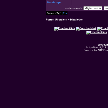
Hamburger
sortieren nach
Seiten: (
2
) [1]
2
»
Forum Übersicht
» Mitglieder
Webcam
.: Script-Time:
0,016
|
Powered by
ASP-Fas