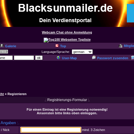
Webcam Chat ohne Anmeldung
Mitgli
Galerie
Top
Language/Sprache:
User-Map
Passwort zusenden
cht
» Registrieren
.: Registrierungs-Formular :.
Für einen Eintrag ist eine Registrierung notwendig!
Ansonsten bitte links oben einloggen.
e Angaben :.
/ Nick
mind. 3 Zeichen