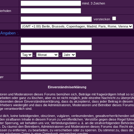
mind. 3 Zeichen
erholen
verstecken
 Angaben :.
.
.
er
Einverständniserklärung
atoren und Moderatoren dieses Forums bemühen sich, Beiträge mit fragwürdigem Inhalt so sc
rbeiten oder ganz zu löschen, aber es ist nicht möglich, jede einzelne Nachricht zu überprüf
 Absenden dieser Einverständniserklärung, dass du akzeptierst, dass jeder Beitrag in diesem
rhebers wiedergibt und dass die Administratoren, Moderatoren und Betreiber dieses Forums 
ge verantwortlich sind.
st dich, keine beleidigenden, obszönen, vulgären, verleumdenden, gewaltverherrlichenden o
n strafbaren Inhalte in diesem Forum zu veröffentlichen. Verstöße gegen diese Regel führe
er Sperrung, wir behalten uns vor, Verbindungsdaten u. ä. an die strafverfolgenden Behörde
. Du räumst den Betreibern, Administratoren und Moderatoren dieses Forums das Recht ein,
sen zu entfernen, zu bearbeiten, zu verschieben oder zu sperren. Du stimmst zu, dass di
rung erhobenen Daten in einer Datenbank gespeichert werden.