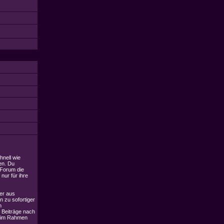
hnell wie
en. Du
 Forum die
nur für ihre
der aus
n zu sofortiger
n
 Beiträge nach
e im Rahmen