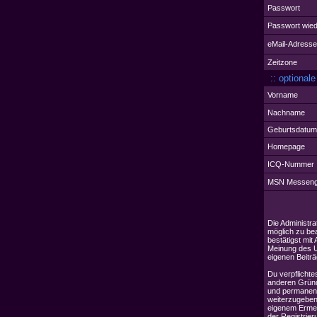
Passwort
Passwort wied
eMail-Adresse
Zeitzone
:: optionale
Vorname
Nachname
Geburtsdatum
Homepage
ICQ-Nummer
MSN Messeng
Die Administr
möglich zu bea
bestätigst mit
Meinung des U
eigenen Beiträ
Du verpflichte
anderen Gründe
und permanent
weiterzugeben
eigenem Ermes
der Registrie