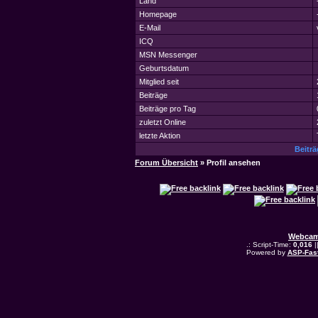
Land
Homepage
E-Mail
ICQ
MSN Messenger
Geburtsdatum
Mitglied seit
Beiträge
Beiträge pro Tag
zuletzt Online
letzte Aktion
Beitr
Forum Übersicht
» Profil ansehen
Webcam
.: Script-Time:
0,016
|
Powered by
ASP-Fas