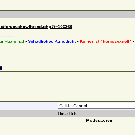
.de/forum/showthread.php?t=103366
n Haare hat
•
Schädliches Kunstlicht
•
Keiner ist "homosexuell"
Thread-Info
Moderatoren