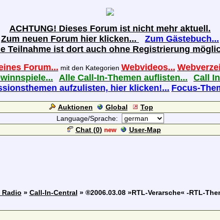
ACHTUNG! Dieses Forum ist nicht mehr aktuell.
Zum neuen Forum hier klicken...
Zum Gästebuch...
ie Teilnahme ist dort auch ohne Registrierung möglic
eines Forum...
Webvideos...
Webverzei
mit den Kategorien
ewinnspiele...
Alle Call-In-Themen auflisten...
Call In
sionsthemen aufzulisten, hier klicken!...
Focus-Theme
Auktionen
Global
Top
Language/Sprache:
Chat (
0
)
User-Map
new
m Radio
»
Call-In-Central
» ®2006.03.08 »RTL-Verarsche« -RTL-The