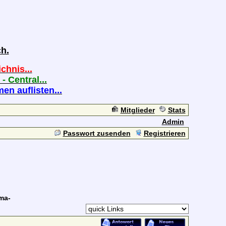
h.
chnis...
 - Central...
n auflisten...
Mitglieder
Stats
Admin
Passwort zusenden
Registrieren
ma-