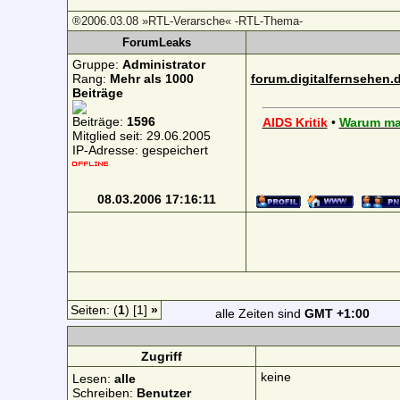
®2006.03.08 »RTL-Verarsche« -RTL-Thema-
ForumLeaks
Gruppe:
Administrator
Rang:
Mehr als 1000
forum.digitalfernsehen
Beiträge
Beiträge:
1596
AIDS Kritik
•
Warum ma
Mitglied seit: 29.06.2005
IP-Adresse: gespeichert
08.03.2006 17:16:11
Seiten: (
1
) [1]
»
alle Zeiten sind
GMT +1:00
Zugriff
keine
Lesen:
alle
Schreiben:
Benutzer