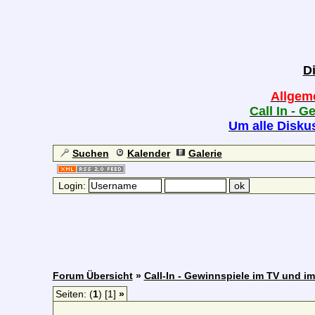
D
Allgem
Call In - G
Um alle Diskus
Suchen
Kalender
Galerie
Login:
Forum Übersicht
»
Call-In - Gewinnspiele im TV und i
Seiten: (
1
) [1]
»