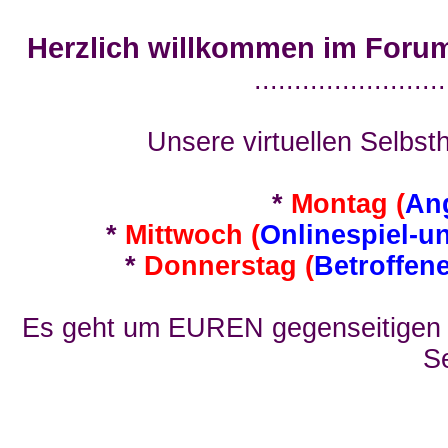
Herzlich willkommen im Foru
........................
Unsere virtuellen Selbsth
*
Montag (
An
*
Mittwoch (
Onlinespiel-u
*
Donnerstag (
Betroffen
Es geht um EUREN gegenseitigen E
Se