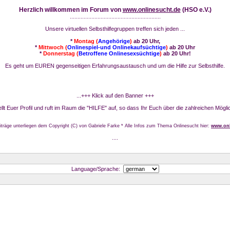
Herzlich willkommen im Forum von
www.onlinesucht.de
(HSO e.V.)
...........................................................
Unsere virtuellen Selbsthilfegruppen treffen sich jeden ...
*
Montag (
Angehörige
)
ab 20 Uhr,
*
Mittwoch (
Onlinespiel-und Onlinekaufsüchtige
)
ab 20 Uhr
*
Donnerstag (
Betroffene Onlinesexsüchtige
)
ab 20 Uhr!
Es geht um EUREN gegenseitigen Erfahrungsaustausch und um die Hilfe zur Selbsthilfe.
...+++ Klick auf den Banner +++
stellt Euer Profil und ruft im Raum die "HILFE" auf, so dass Ihr Euch über die zahlreichen Mögli
iträge unterliegen dem Copyright (C) von Gabriele Farke * Alle Infos zum Thema Onlinesucht hier:
www.onl
....
Language/Sprache: