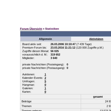
Forum Übersicht
» Statistiken
Allgemein
Aktivitäten
Board aktiv seit:
26.03.2006 10:10:47
(7 439 Tage)
Premium-Forum bis:
23.03.2016 11:21:12
(120 000 Zugriffe p.M.)
Zugriffe diesen Monat:
56 025
voraussichtlich d. M.:
319 652
Mitglieder:
3 640
private Nachrichten (Posteingang):
0
private Nachrichten (Postausgang):
0
Auktionen:
1
Kalender-Events:
2
Umfragen:
5
Hangman:
0
Galerien:
1
Karten:
0
gesamt
Beiträge
24 9
Themen
2 9
Themen gelesen
13 523 