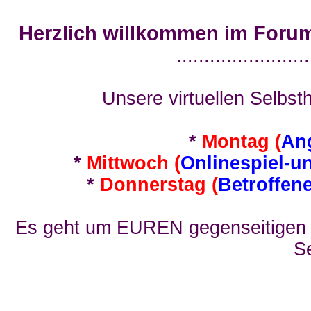
Herzlich willkommen im Foru
........................
Unsere virtuellen Selbsth
*
Montag (
An
*
Mittwoch (
Onlinespiel-u
*
Donnerstag (
Betroffen
Es geht um EUREN gegenseitigen E
Se