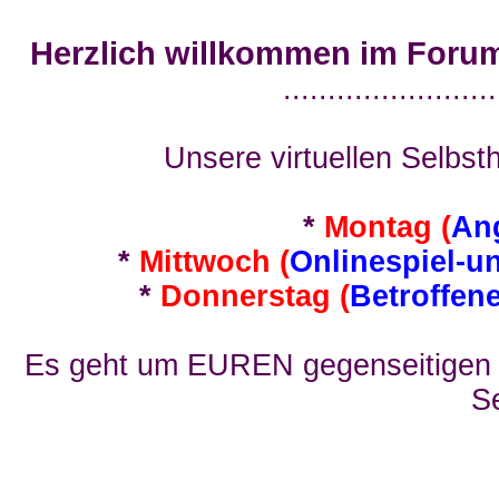
Herzlich willkommen im Foru
........................
Unsere virtuellen Selbsth
*
Montag (
An
*
Mittwoch (
Onlinespiel-u
*
Donnerstag (
Betroffen
Es geht um EUREN gegenseitigen E
Se