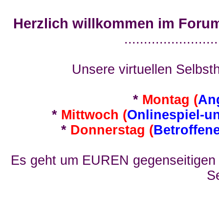
Herzlich willkommen im Foru
........................
Unsere virtuellen Selbsth
*
Montag (
An
*
Mittwoch (
Onlinespiel-u
*
Donnerstag (
Betroffen
Es geht um EUREN gegenseitigen E
Se