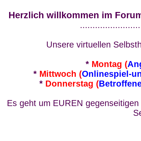
Herzlich willkommen im Foru
........................
Unsere virtuellen Selbsth
*
Montag (
An
*
Mittwoch (
Onlinespiel-u
*
Donnerstag (
Betroffen
Es geht um EUREN gegenseitigen E
Se