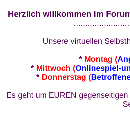
Herzlich willkommen im Foru
........................
Unsere virtuellen Selbsth
*
Montag (
An
*
Mittwoch (
Onlinespiel-u
*
Donnerstag (
Betroffen
Es geht um EUREN gegenseitigen E
Se