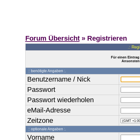
Forum Übersicht
» Registrieren
.: Reg
Für einen Eintrag
Ansonsten 
:: benötigte Angaben :.
Benutzername / Nick
Passwort
Passwort wiederholen
eMail-Adresse
Zeitzone
:: optionale Angaben :.
Vorname