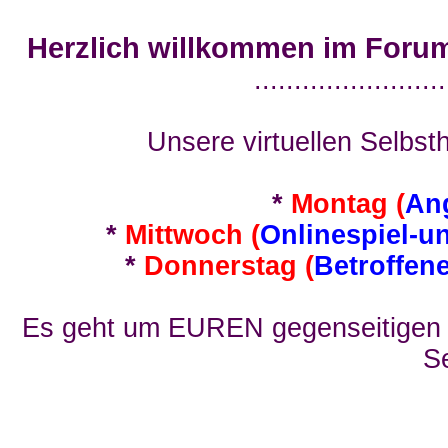
Herzlich willkommen im Foru
........................
Unsere virtuellen Selbsth
*
Montag (
An
*
Mittwoch (
Onlinespiel-u
*
Donnerstag (
Betroffen
Es geht um EUREN gegenseitigen E
Se