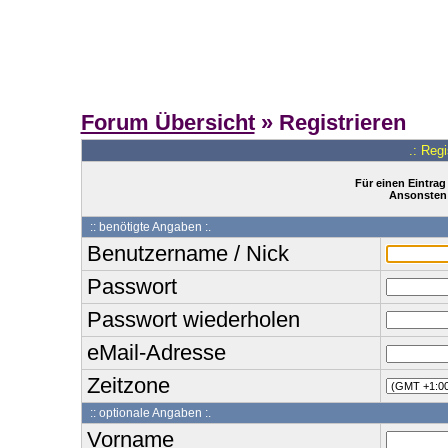
Forum Übersicht
» Registrieren
.: Reg
Für einen Eintrag
Ansonsten 
:: benötigte Angaben :.
Benutzername / Nick
Passwort
Passwort wiederholen
eMail-Adresse
Zeitzone
:: optionale Angaben :.
Vorname