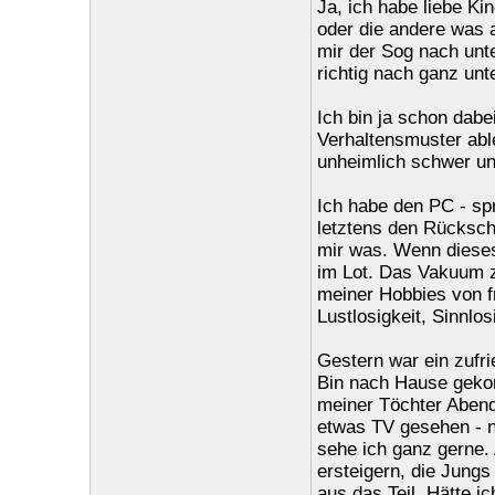
Ja, ich habe liebe Kin
oder die andere was 
mir der Sog nach unt
richtig nach ganz unt
Ich bin ja schon dabe
Verhaltensmuster able
unheimlich schwer un
Ich habe den PC - sp
letztens den Rückschl
mir was. Wenn dieses 
im Lot. Das Vakuum zu
meiner Hobbies von fr
Lustlosigkeit, Sinnlos
Gestern war ein zufri
Bin nach Hause geko
meiner Töchter Abend
etwas TV gesehen - n
sehe ich ganz gerne. 
ersteigern, die Jung
aus das Teil. Hätte i