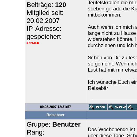
Teufelskrallen die m
Beiträge:
120
soeben gerade die Ku
Mitglied seit:
mitbekommen.
20.02.2007
Auch wenn ich mich 
IP-Adresse:
lange nicht zu Hause 
gespeichert
widerstehen könnte. 
durchziehen und ich 
Schön von Dir zu les
so gemeint. Wenn ich
Lust hat mit mir etw
Ich wünsche Euch ein
Reisebär
09.03.2007 12:31:57
Reisebaer
Gruppe:
Benutzer
Das Wochenende ist l
Rang:
über diese Tage. Sch