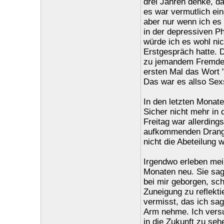
drei Jahren denke, da
es war vermutlich ein
aber nur wenn ich es 
in der depressiven Ph
würde ich es wohl ni
Erstgespräch hatte.
zu jemandem Fremden
ersten Mal das Wort 
Das war es allso Sex
In den letzten Monate
Sicher nicht mehr in 
Freitag war allerdin
aufkommenden Drang 
nicht die Abeteilung
Irgendwo erleben mei
Monaten neu. Sie sagt
bei mir geborgen, sch
Zuneigung zu reflekti
vermisst, das ich sagt
Arm nehme. Ich versu
in die Zukunft zu seh