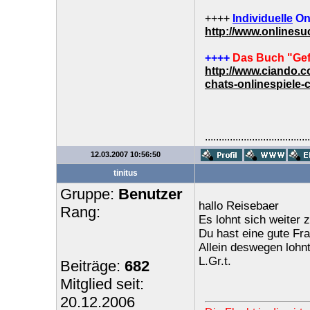
++++
Individuelle
On
http://www.onlines
++++
Das Buch "Gef
http://www.ciando.
chats-onlinespiele-
......................................
12.03.2007 10:56:50
tinitus
Gruppe:
Benutzer
hallo Reisebaer
Rang:
Es lohnt sich weiter
Du hast eine gute Fra
Allein deswegen lohnt
L.Gr.t.
Beiträge:
682
Mitglied seit:
20.12.2006