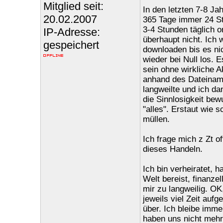
Mitglied seit:
In den letzten 7-8 Jah
20.02.2007
365 Tage immer 24 St
3-4 Stunden täglich 
IP-Adresse:
überhaupt nicht. Ich 
gespeichert
downloaden bis es nic
wieder bei Null los. E
sein ohne wirkliche A
anhand des Dateiname
langweilte und ich d
die Sinnlosigkeit be
"alles". Erstaut wie s
müllen.
Ich frage mich z Zt o
dieses Handeln.
Ich bin verheiratet, 
Welt bereist, finanze
mir zu langweilig. OK
jeweils viel Zeit auf
über. Ich bleibe imme
haben uns nicht mehr