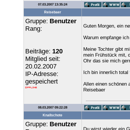
07.03.2007 13:35:24
Reisebaer
Gruppe:
Benutzer
Guten Morgen, ein neu
Rang:
Warum empfange ich n
Meine Tochter gibt mi
Beiträge:
120
mein Frühstück mit, d
Mitglied seit:
Ohr das sie mich ger
20.02.2007
Ich bin innerlich tota
IP-Adresse:
gespeichert
Allen einen schönen a
Reisebaer
08.03.2007 09:22:28
Knallschote
Gruppe:
Benutzer
Du wirst wieder ein G