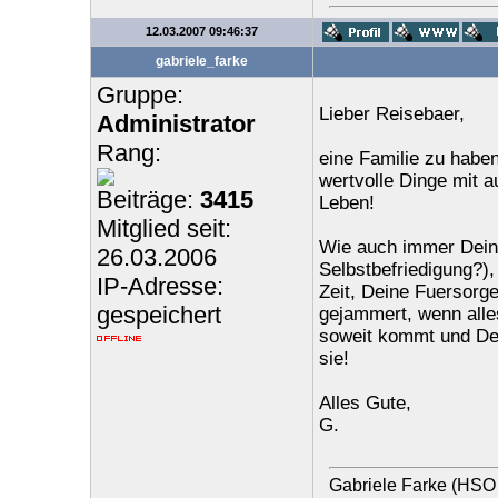
12.03.2007 09:46:37
gabriele_farke
Gruppe:
Lieber Reisebaer,
Administrator
Rang:
eine Familie zu habe
wertvolle Dinge mit a
Beiträge:
3415
Leben!
Mitglied seit:
Wie auch immer Dein 
26.03.2006
Selbstbefriedigung?)
IP-Adresse:
Zeit, Deine Fuersorge
gespeichert
gejammert, wenn alles
soweit kommt und Dei
sie!
Alles Gute,
G.
Gabriele Farke (HSO 