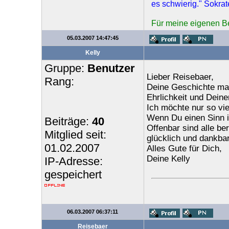
es schwierig." Sokrat
Für meine eigenen Bei
05.03.2007 14:47:45
Kelly
Gruppe:
Benutzer
Lieber Reisebaer,
Rang:
Deine Geschichte mac
Ehrlichkeit und Deine
Ich möchte nur so vie
Wenn Du einen Sinn in
Beiträge:
40
Offenbar sind alle be
Mitglied seit:
glücklich und dankbar
01.02.2007
Alles Gute für Dich,
Deine Kelly
IP-Adresse:
gespeichert
06.03.2007 06:37:11
Reisebaer