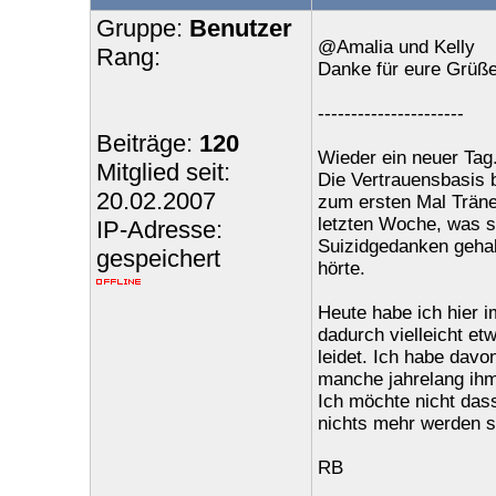
Gruppe:
Benutzer
@Amalia und Kelly
Rang:
Danke für eure Grüß
----------------------
Beiträge:
120
Wieder ein neuer Tag
Mitglied seit:
Die Vertrauensbasis 
20.02.2007
zum ersten Mal Trän
letzten Woche, was so
IP-Adresse:
Suizidgedanken gehabt
gespeichert
hörte.
Heute habe ich hier 
dadurch vielleicht et
leidet. Ich habe dav
manche jahrelang ihm
Ich möchte nicht das
nichts mehr werden so
RB