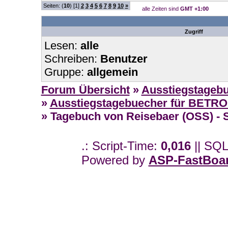
Seiten: (
10
) [1]
2
3
4
5
6
7
8
9
10
»
alle Zeiten sind
GMT +1:00
Zugriff
Lesen:
alle
Schreiben:
Benutzer
Gruppe:
allgemein
Forum Übersicht
»
Ausstiegstageb
»
Ausstiegstagebuecher für BETR
» Tagebuch von Reisebaer (OSS) - S
.: Script-Time:
0,016
|| SQL
Powered by
ASP-FastBoa