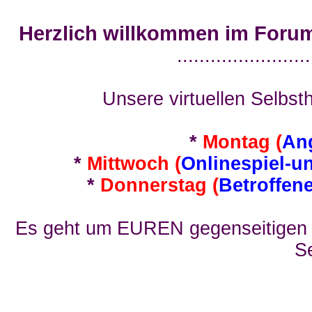
Herzlich willkommen im Foru
........................
Unsere virtuellen Selbsth
*
Montag (
An
*
Mittwoch (
Onlinespiel-u
*
Donnerstag (
Betroffen
Es geht um EUREN gegenseitigen E
Se