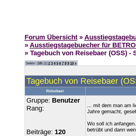
Forum Übersicht
»
Ausstiegstageb
»
Ausstiegstagebuecher für BETR
» Tagebuch von Reisebaer (OSS) - S
Seiten: (
10
) [1]
2
3
4
5
6
7
8
9
10
»
Tagebuch von Reisebaer (OSS
Reisebaer
Gruppe:
Benutzer
... mit dem man am l
Rang:
Jahre gemacht, geseh
Wo soll ich anfangen.
betrübt und dann weni
Beiträge:
120