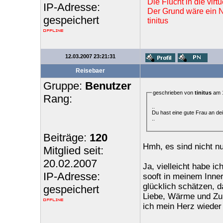
Die Flucht in die vir
IP-Adresse:
Der Grund wäre ein Ne
gespeichert
tinitus
12.03.2007 23:21:31
Reisebaer
Gruppe:
Benutzer
geschrieben von
tinitus
am 1
Rang:
..
Du hast eine gute Frau an dein
..
Beiträge:
120
Hmh, es sind nicht nu
Mitglied seit:
20.02.2007
Ja, vielleicht habe i
IP-Adresse:
sooft in meinem Inne
glücklich schätzen, d
gespeichert
Liebe, Wärme und Zune
ich mein Herz wieder 