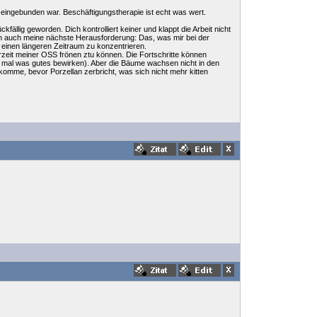
n eingebunden war. Beschäftigungstherapie ist echt was wert.
ällig geworden. Dich kontrolliert keiner und klappt die Arbeit nicht
 ich auch meine nächste Herausforderung: Das, was mir bei der
 einen längeren Zeitraum zu konzentrieren.
erzeit meiner OSS frönen ztu können. Die Fortschritte können
id mal was gutes bewirken). Aber die Bäume wachsen nicht in den
komme, bevor Porzellan zerbricht, was sich nicht mehr kitten