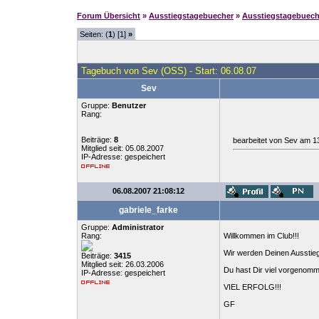
Forum Übersicht
»
Ausstiegstagebuecher
»
Ausstiegstagebuec
Seiten: (
1
) [1]
»
Tagebuch von Sev (OSS) - Start: 06.08.07
Sev
Gruppe:
Benutzer
Rang:
Beiträge:
8
bearbeitet von Sev am 1
Mitglied seit: 05.08.2007
IP-Adresse: gespeichert
06.08.2007 21:08:12
gabriele_farke
Gruppe:
Administrator
Rang:
Willkommen im Club!!!
Wir werden Deinen Ausstieg
Beiträge:
3415
Mitglied seit: 26.03.2006
Du hast Dir viel vorgenomm
IP-Adresse: gespeichert
VIEL ERFOLG!!!
GF