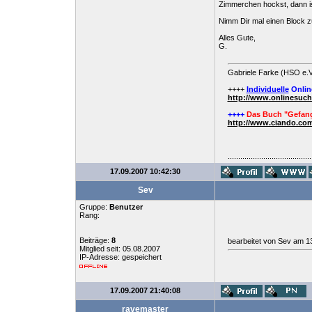
Zimmerchen hockst, dann is
Nimm Dir mal einen Block zu
Alles Gute,
G.
Gabriele Farke (HSO e.V
++++
Individuelle
Onlin
http://www.onlinesuc
++++
Das Buch "Gefang
http://www.ciando.com
........................................
17.09.2007 10:42:30
Sev
Gruppe:
Benutzer
Rang:
Beiträge:
8
bearbeitet von Sev am 1
Mitglied seit: 05.08.2007
IP-Adresse: gespeichert
17.09.2007 21:40:08
ravemaster