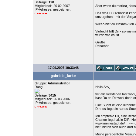
Beiträge:
120
Mitglied seit: 20.02.2007
Aber wenn du merkst, dass e
IP-Adresse: gespeichert
Das was Du schreibst kenne
umzugehen - mit der Vergan
Wieso bist du einsam? Ich 
Vielleicht hilft Dir - so wi
würde wie es ist.
Grüße
Reisebär
17.09.2007 10:33:48
gabriele_farke
Gruppe:
Administrator
Rang:
Hallo Sev,
wir alle verstehen hier wo
Beiträge:
3415
hast Du es Dir wohl doch et
Mitglied seit: 26.03.2006
IP-Adresse: gespeichert
Eine Sucht ist eine Krankh
D.h. es liegt ein hartes Stue
Ich empfehle Dir, eine Bera
Chance liegt halt in DIR! Ho
www.meinestadt.de/ ....<--
bist, bieten sich auch dort
Meine persoenliche Meinung