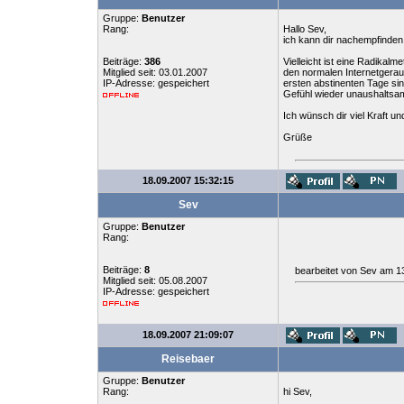
Gruppe:
Benutzer
Rang:
Hallo Sev,
ich kann dir nachempfinden
Beiträge:
386
Vielleicht ist eine Radikal
Mitglied seit: 03.01.2007
den normalen Internetgerauc
IP-Adresse: gespeichert
ersten abstinenten Tage si
Gefühl wieder unaushaltsam
Ich wünsch dir viel Kraft u
Grüße
18.09.2007 15:32:15
Sev
Gruppe:
Benutzer
Rang:
Beiträge:
8
bearbeitet von Sev am 1
Mitglied seit: 05.08.2007
IP-Adresse: gespeichert
18.09.2007 21:09:07
Reisebaer
Gruppe:
Benutzer
Rang:
hi Sev,