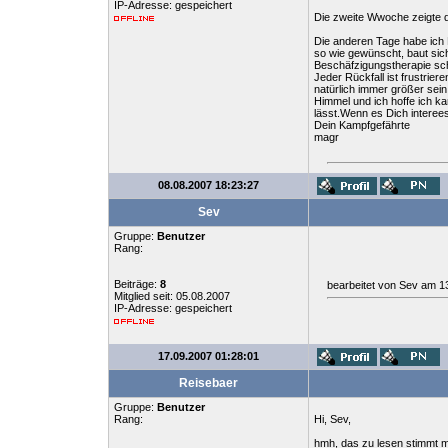
IP-Adresse: gespeichert
Die zweite Wwoche zeigte de
Die anderen Tage habe ich H
so wie gewünscht, baut sich
Beschäfzigungstherapie sch
Jeder Rückfall ist frustrie
natürlich immer größer sein
Himmel und ich hoffe ich ka
lässt.Wenn es Dich interee
Dein Kampfgefährte
magr
08.08.2007 18:23:27
Sev
Gruppe:
Benutzer
Rang:
Beiträge:
8
bearbeitet von Sev am 1
Mitglied seit: 05.08.2007
IP-Adresse: gespeichert
17.09.2007 01:28:01
Reisebaer
Gruppe:
Benutzer
Rang:
Hi, Sev,
hmh, das zu lesen stimmt mi