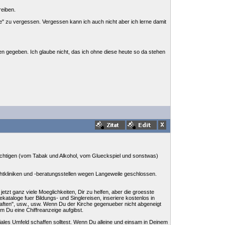
reiben.
e" zu vergessen. Vergessen kann ich auch nicht aber ich lerne damit
onaten gegeben. Ich glaube nicht, das ich ohne diese heute so da stehen
uechtigen (vom Tabak und Alkohol, vom Glueckspiel und sonstwas)
chtkliniken und -beratungsstellen wegen Langeweile geschlossen.
tzt ganz viele Moeglichkeiten, Dir zu helfen, aber die groesste
ekataloge fuer Bildungs- und Singlereisen, inseriere kostenlos in
aften", usw., usw. Wenn Du der Kirche gegenueber nicht abgeneigt
m Du eine Chiffreanzeige aufgibst.
ales Umfeld schaffen solltest. Wenn Du alleine und einsam in Deinem