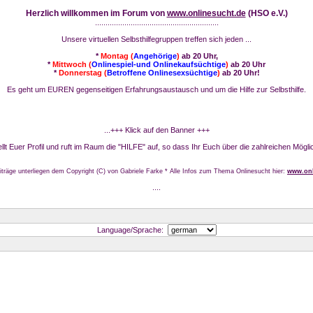
Herzlich willkommen im Forum von
www.onlinesucht.de
(HSO e.V.)
...........................................................
Unsere virtuellen Selbsthilfegruppen treffen sich jeden ...
*
Montag (
Angehörige
)
ab 20 Uhr,
*
Mittwoch (
Onlinespiel-und Onlinekaufsüchtige
)
ab 20 Uhr
*
Donnerstag (
Betroffene Onlinesexsüchtige
)
ab 20 Uhr!
Es geht um EUREN gegenseitigen Erfahrungsaustausch und um die Hilfe zur Selbsthilfe.
...+++ Klick auf den Banner +++
stellt Euer Profil und ruft im Raum die "HILFE" auf, so dass Ihr Euch über die zahlreichen Mögli
iträge unterliegen dem Copyright (C) von Gabriele Farke * Alle Infos zum Thema Onlinesucht hier:
www.onl
....
Language/Sprache: