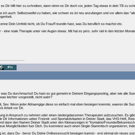
s Dir hilft hier zu schreiben, dann nimm es Dir doch vor, jeden Tag etwas in dein TB zu sch
 ich auch: Selbstzweifel zu haben, wie schwer es ist neu anzufangen und vor allem das "alt
genheit.
kenne Dein Umfeld nicht, ob Du Frau/Freundin hast, was Du beruflich so machst etx.
e mir - eine reale Therapie unter vier Augen etwas. Mit hat es pers. sehr viel in den letzten M
hl, was Du durchmachst! Du hast es gut gemeint in Deinem Eingangsposting, aber wie alle S
was leichter vorgestellt, nicht wahr?
eit, Sev. Wenn jeder Abhaengige diese so einfach mal eben besiegen koennte, waeren die Su
ck Arbeit vor Dir.
tung in Anspruch zu nehmen oder einen niedergelassenen Therapeuten aufzusuchen. Es gibt je
le Dir Informationen ueber Freizeit- und Sportaktivitaeten in Deiner Stadt, das VHS-Heft, Reis
 und dann den Namen Deiner Stadt unter den Kleinanzeigen in "Kontakte/Freunde/Bekanntsch
 neue Moeglichkeiten fuer Dich. Du koenntest auch einen Single-Stammtisch organisieren, inde
 ist, dass Du - bevor Du Deine Onlinesexsucht besiegen kannst - erst einmal ein neues sozi