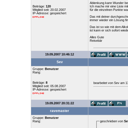
Ablenkung kann Wunder bewir
Beiträge:
120
Ich mache mir eine Liste mi
Mitglied seit: 20.02.2007
für die einzelnen Punkte w
IP-Adresse: gespeichert
Das mit deiner durchgeschn
immer wieder ein Lösung fi
Das ist so wie mit dem Alko
ist kann er sich sofort wie
Alles Gute
Reisebär
19.09.2007 10:46:12
Sev
Gruppe:
Benutzer
Rang:
Beiträge:
8
bearbeitet von Sev am 1
Mitglied seit: 05.08.2007
IP-Adresse: gespeichert
19.09.2007 20:31:22
ravemaster
Gruppe:
Benutzer
Rang:
geschrieben von
Se