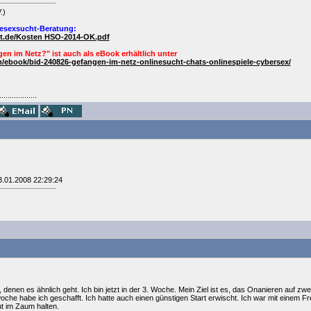
.)
esexsucht-Beratung:
ht.de/Kosten HSO-2014-OK.pdf
en im Netz?" ist auch als
eBook
erhältlich unter
/ebook/bid-240826-gefangen-im-netz-onlinesucht-chats-onlinespiele-cybersex/
..................
3.01.2008 22:29:24
 denen es ähnlich geht. Ich bin jetzt in der 3. Woche. Mein Ziel ist es, das Onanieren auf
che habe ich geschafft. Ich hatte auch einen günstigen Start erwischt. Ich war mit einem F
ut im Zaum halten.