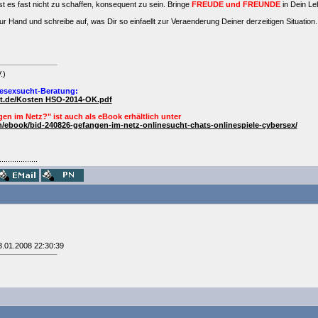
t es fast nicht zu schaffen, konsequent zu sein. Bringe
FREUDE und FREUNDE
in Dein Le
r Hand und schreibe auf, was Dir so einfaellt zur Veraenderung Deiner derzeitigen Situation
.)
esexsucht-Beratung:
ht.de/Kosten HSO-2014-OK.pdf
en im Netz?" ist auch als
eBook
erhältlich unter
/ebook/bid-240826-gefangen-im-netz-onlinesucht-chats-onlinespiele-cybersex/
..................
3.01.2008 22:30:39