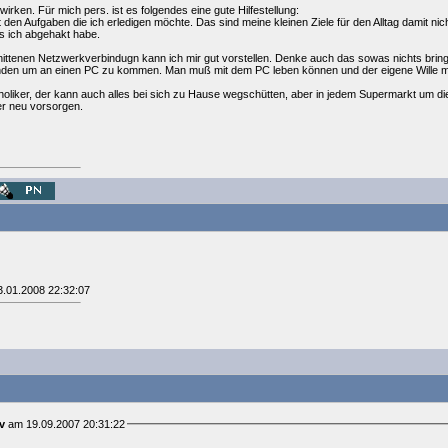
ken. Für mich pers. ist es folgendes eine gute Hilfestellung:
t den Aufgaben die ich erledigen möchte. Das sind meine kleinen Ziele für den Alltag damit nic
as ich abgehakt habe.
ittenen Netzwerkverbindugn kann ich mir gut vorstellen. Denke auch das sowas nichts brin
nden um an einen PC zu kommen. Man muß mit dem PC leben können und der eigene Wille muß
holiker, der kann auch alles bei sich zu Hause wegschütten, aber in jedem Supermarkt um die 
der neu vorsorgen.
3.01.2008 22:32:07
v
am 19.09.2007 20:31:22