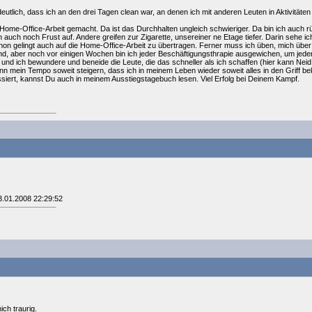
utlich, dass ich an den drei Tagen clean war, an denen ich mit anderen Leuten in Aktivitäte
ome-Office-Arbeit gemacht. Da ist das Durchhalten ungleich schwieriger. Da bin ich auch rückf
 auch noch Frust auf. Andere greifen zur Zigarette, unsereiner ne Etage tiefer. Darin sehe
on gelingt auch auf die Home-Office-Arbeit zu übertragen. Ferner muss ich üben, mich über
rend, aber noch vor einigen Wochen bin ich jeder Beschäftigungsthrapie ausgewichen, um jed
 und ich bewundere und beneide die Leute, die das schneller als ich schaffen (hier kann Ne
nn mein Tempo soweit steigern, dass ich in meinem Leben wieder soweit alles in den Griff be
ssiert, kannst Du auch in meinem Ausstiegstagebuch lesen. Viel Erfolg bei Deinem Kampf.
3.01.2008 22:29:52
ch traurig.