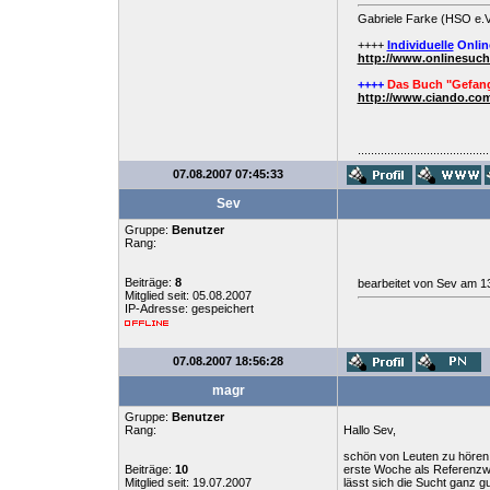
Gabriele Farke (HSO e.V
++++
Individuelle
Onlin
http://www.onlinesuc
++++
Das Buch "Gefang
http://www.ciando.com
........................................
07.08.2007 07:45:33
Sev
Gruppe:
Benutzer
Rang:
Beiträge:
8
bearbeitet von Sev am 1
Mitglied seit: 05.08.2007
IP-Adresse: gespeichert
07.08.2007 18:56:28
magr
Gruppe:
Benutzer
Rang:
Hallo Sev,
schön von Leuten zu hören,
Beiträge:
10
erste Woche als Referenzwo
Mitglied seit: 19.07.2007
lässt sich die Sucht ganz g