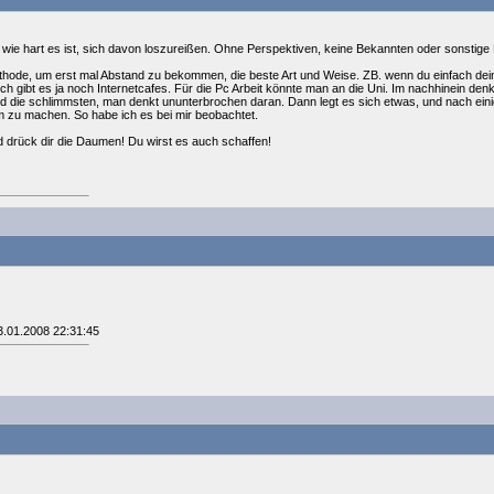
 wie hart es ist, sich davon loszureißen. Ohne Perspektiven, keine Bekannten oder sonstig
methode, um erst mal Abstand zu bekommen, die beste Art und Weise. ZB. wenn du einfach dei
h gibt es ja noch Internetcafes. Für die Pc Arbeit könnte man an die Uni. Im nachhinein denke
nd die schlimmsten, man denkt ununterbrochen daran. Dann legt es sich etwas, und nach ei
 zu machen. So habe ich es bei mir beobachtet.
nd drück dir die Daumen! Du wirst es auch schaffen!
3.01.2008 22:31:45