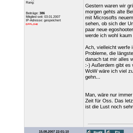
Rang:
Gestern waren wir gri
morgen gehts alte Be
Beiträge:
386
Mitglied seit: 03.01.2007
mit Microsofts neuem
IP-Adresse: gespeichert
sehen, ob sich der Um
paar neue egoshooter 
werde ich wohl kaum
Ach, vielleicht werfe
Probleme, die längst
danach tat mir alles
:-) Außerdem gibt es
WoW wäre ich viel zu
gehn...
Man, wäre nur immer s
Zeit für Oss. Das le
ist die Lust noch sehr
15.08.2007 22:01:10