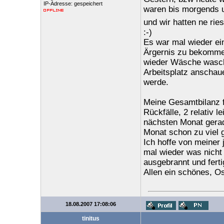
IP-Adresse: gespeichert
waren bis morgends um
und wir hatten ne ri
:-)
Es war mal wieder ei
Ärgernis zu bekommen
wieder Wäsche wasche
Arbeitsplatz anschau
werde.
Meine Gesamtbilanz f
Rückfälle, 2 relativ 
nächsten Monat gerad
Monat schon zu viel g
Ich hoffe von meiner 
mal wieder was nicht 
ausgebrannt und fertig
Allen ein schönes, O
18.08.2007 17:08:06
tinitus