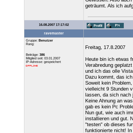
geträumt. Als ich aufg
16.08.2007 17:17:02
ravemaster
Gruppe:
Benutzer
Rang:
Freitag, 17.8.2007
Beiträge:
386
Mitglied seit: 03.01.2007
Heute bin ich etwas f
IP-Adresse: gespeichert
Verabredung geplatzt
und ich das olle Vist
Dazu kommt, das ich f
Soweit kein Problem,
vielleicht 9 Stunden 
lassen, da sich nach 
Keine Ahnung an was 
gab es kein Pc Proble
Nun gut, wie auch imm
installieren und gut. 
"testen" ob dieses fu
funktionierte nicht! 