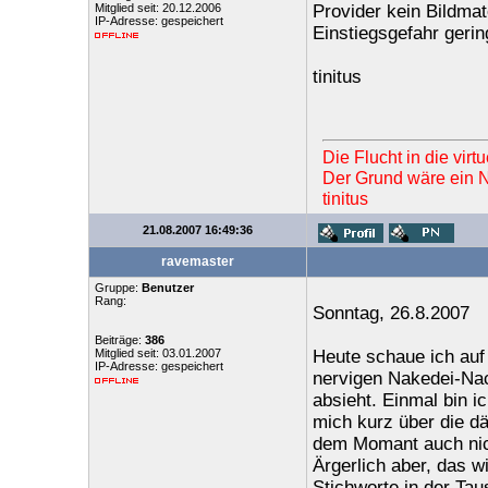
Mitglied seit: 20.12.2006
Provider kein Bildmate
IP-Adresse: gespeichert
Einstiegsgefahr gerin
tinitus
Die Flucht in die vir
Der Grund wäre ein Ne
tinitus
21.08.2007 16:49:36
ravemaster
Gruppe:
Benutzer
Rang:
Sonntag, 26.8.2007
Beiträge:
386
Mitglied seit: 03.01.2007
Heute schaue ich auf
IP-Adresse: gespeichert
nervigen Nakedei-Nac
absieht. Einmal bin 
mich kurz über die d
dem Momant auch nich
Ärgerlich aber, das w
Stichworte in der Tau