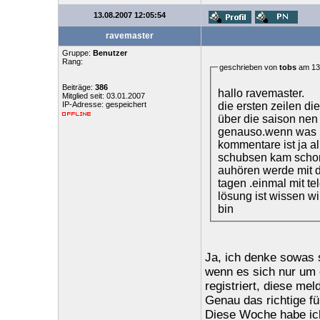
13.08.2007 12:05:54
ravemaster
Gruppe:
Benutzer
Rang:
geschrieben von
tobs
am 13.
Beiträge:
386
hallo ravemaster.
Mitglied seit: 03.01.2007
die ersten zeilen d
IP-Adresse: gespeichert
über die saison nen
genauso.wenn was nic
kommentare ist ja al
schubsen kam schon 
auhören werde mit di
tagen .einmal mit t
lösung ist wissen wi
bin
Ja, ich denke sowas s
wenn es sich nur um e
registriert, diese me
Genau das richtige fü
Diese Woche habe ich