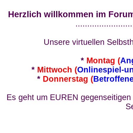
Herzlich willkommen im Foru
........................
Unsere virtuellen Selbsth
*
Montag (
An
*
Mittwoch (
Onlinespiel-u
*
Donnerstag (
Betroffen
Es geht um EUREN gegenseitigen E
Se