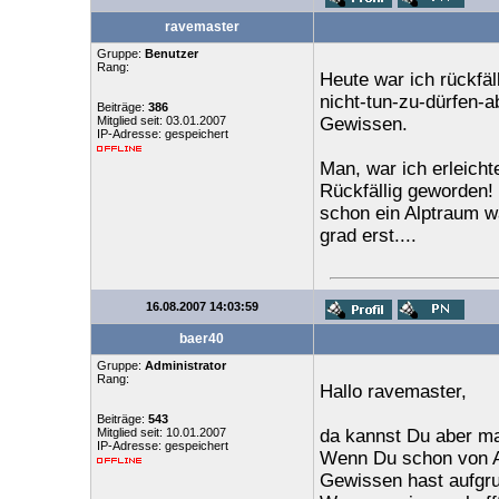
ravemaster
Gruppe:
Benutzer
Rang:
Heute war ich rückfäl
nicht-tun-zu-dürfen-
Beiträge:
386
Mitglied seit: 03.01.2007
Gewissen.
IP-Adresse: gespeichert
Man, war ich erleichte
Rückfällig geworden!
schon ein Alptraum w
grad erst....
16.08.2007 14:03:59
baer40
Gruppe:
Administrator
Rang:
Hallo ravemaster,
Beiträge:
543
Mitglied seit: 10.01.2007
da kannst Du aber ma
IP-Adresse: gespeichert
Wenn Du schon von Al
Gewissen hast aufgru