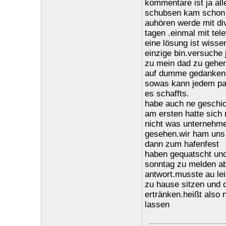
kommentare ist ja alle
schubsen kam schon v
auhören werde mit div
tagen .einmal mit te
eine lösung ist wissen
einzige bin.versuch
zu mein dad zu gehen
auf dumme gedanken
sowas kann jedem pass
es schaffts.
habe auch ne geschic
am ersten hatte sich
nicht was unternehmen
gesehen.wir ham uns 
dann zum hafenfest
haben gequatscht und
sonntag zu melden ab
antwort.musste au leid
zu hause sitzen und d
ertränken.heißt also 
lassen