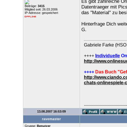
Es gibt zahlreiche On
Beiträge:
3415
Datentraeger mit Pics
Mitglied seit: 26.03.2006
das "Material" zu besi
IP-Adresse: gespeichert
Hinterfrage Dich weit
G.
Gabriele Farke (HSO 
++++
Individuelle
On
http://www.onlines
++++
Das Buch "Gef
http://www.ciando.
chats-onlinespiele-
......................................
13.08.2007 16:53:09
ravemaster
Gruppe:
Benutzer