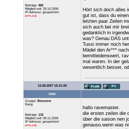
Beiträge:
482
Mitglied seit: 28.10.2006
Hört sich doch alles 
IP-Adresse: gespeichert
gut ist, dass du einen
letzten paar Zeilen 
sich auch bei mir bre
gedanklich in irgendw
was? Genau DAS unter
Tussi immer noch heru
Mädel den Ar*** nacht
bemitleidenswert, rav
mal waren. In der gel
wesentlich besser, od
12.08.2007 16:21:00
tobs
Gruppe:
Benutzer
Rang:
hallo ravemaster.
die ersten zeilen di
Beiträge:
132
Mitglied seit: 08.12.2006
über die saison nen 
IP-Adresse: gespeichert
genauso.wenn was nich