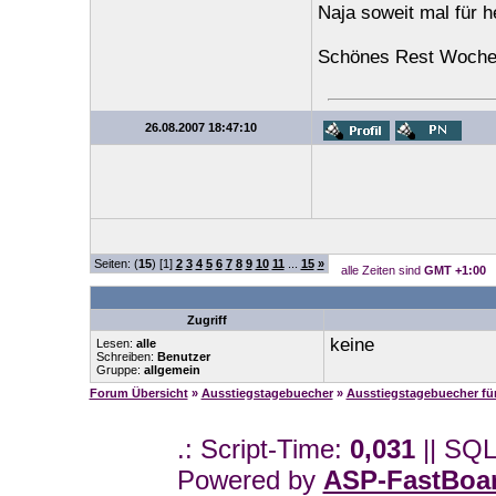
Naja soweit mal für h
Schönes Rest Woche
26.08.2007 18:47:10
Seiten: (
15
) [1]
2
3
4
5
6
7
8
9
10
11
...
15
»
alle Zeiten sind
GMT +1:00
Zugriff
keine
Lesen:
alle
Schreiben:
Benutzer
Gruppe:
allgemein
Forum Übersicht
»
Ausstiegstagebuecher
»
Ausstiegstagebuecher f
.: Script-Time:
0,031
|| SQL
Powered by
ASP-FastBoa