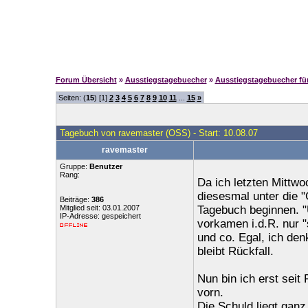
Forum Übersicht
»
Ausstiegstagebuecher
»
Ausstiegstagebuecher f
Seiten: (
15
) [1]
2
3
4
5
6
7
8
9
10
11
...
15
»
Tagebuch von ravemaster (OSS) - Start: 10.08.07
ravemaster
Gruppe:
Benutzer
Rang:
Da ich letzten Mittwo
diesesmal unter die "
Beiträge:
386
Mitglied seit: 03.01.2007
Tagebuch beginnen. "U
IP-Adresse: gespeichert
vorkamen i.d.R. nur "
und co. Egal, ich den
bleibt Rückfall.
Nun bin ich erst seit
vorn.
Die Schuld liegt ganz