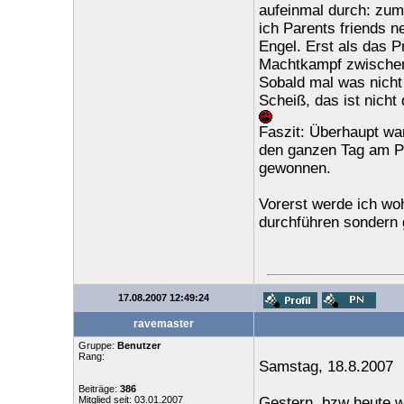
aufeinmal durch: zum 
ich Parents friends n
Engel. Erst als das P
Machtkampf zwischen
Sobald mal was nicht 
Scheiß, das ist nicht
Faszit: Überhaupt war 
den ganzen Tag am Pc 
gewonnen.
Vorerst werde ich woh
durchführen sondern 
17.08.2007 12:49:24
ravemaster
Gruppe:
Benutzer
Rang:
Samstag, 18.8.2007
Beiträge:
386
Mitglied seit: 03.01.2007
Gestern, bzw heute wa