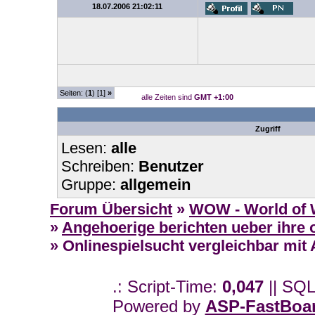
18.07.2006 21:02:11
Seiten: (
1
) [1]
»
alle Zeiten sind
GMT +1:00
Zugriff
Lesen:
alle
Schreiben:
Benutzer
Gruppe:
allgemein
Forum Übersicht
»
WOW - World of W
»
Angehoerige berichten ueber ihre 
» Onlinespielsucht vergleichbar mit
.: Script-Time:
0,047
|| SQL
Powered by
ASP-FastBoa