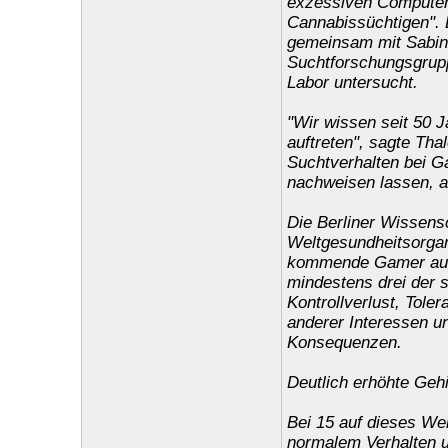
exzessiven Computers
Cannabissüchtigen". 
gemeinsam mit Sabine 
Suchtforschungsgruppe
Labor untersucht.
"Wir wissen seit 50 
auftreten", sagte T
Suchtverhalten bei G
nachweisen lassen, a
Die Berliner Wissensc
Weltgesundheitsorgan
kommende Gamer ausz
mindestens drei der se
Kontrollverlust, Tol
anderer Interessen u
Konsequenzen.
Deutlich erhöhte Gehi
Bei 15 auf dieses Wei
normalem Verhalten u