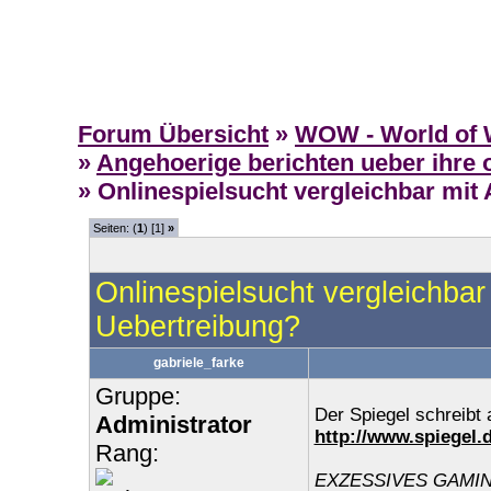
Forum Übersicht
»
WOW - World of W
»
Angehoerige berichten ueber ihre 
» Onlinespielsucht vergleichbar mit
Seiten: (
1
) [1]
»
Onlinespielsucht vergleichbar
Uebertreibung?
gabriele_farke
Gruppe:
Der Spiegel schreibt
Administrator
http://www.spiegel.d
Rang:
EXZESSIVES GAMI