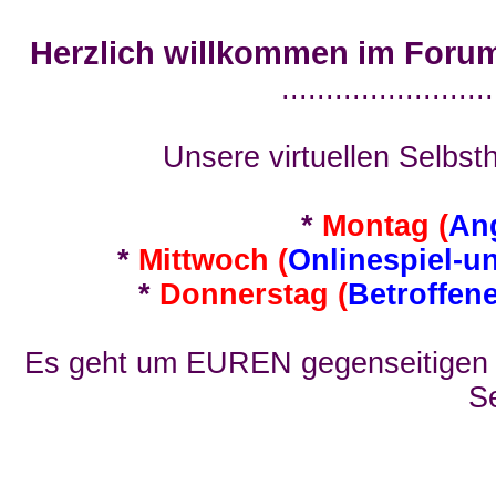
Herzlich willkommen im Foru
........................
Unsere virtuellen Selbsth
*
Montag (
An
*
Mittwoch (
Onlinespiel-u
*
Donnerstag (
Betroffen
Es geht um EUREN gegenseitigen E
Se