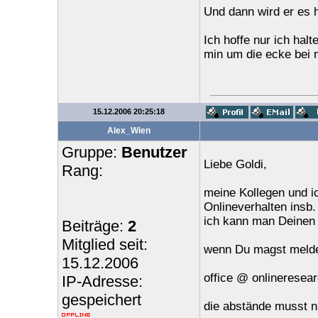
Und dann wird er es ho
Ich hoffe nur ich hal
min um die ecke bei 
15.12.2006 20:25:18
Alex_Wien
Gruppe:
Benutzer
Liebe Goldi,
Rang:
meine Kollegen und i
Onlineverhalten insb.
ich kann man Deinen 
Beiträge:
2
Mitglied seit:
wenn Du magst melde 
15.12.2006
office @ onlineresea
IP-Adresse:
gespeichert
die abstände musst n