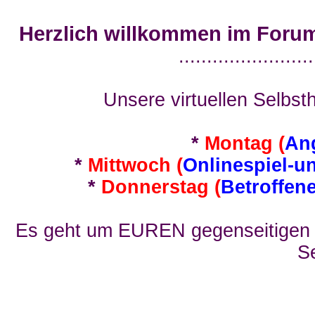
Herzlich willkommen im Foru
........................
Unsere virtuellen Selbsth
*
Montag (
An
*
Mittwoch (
Onlinespiel-u
*
Donnerstag (
Betroffen
Es geht um EUREN gegenseitigen E
Se