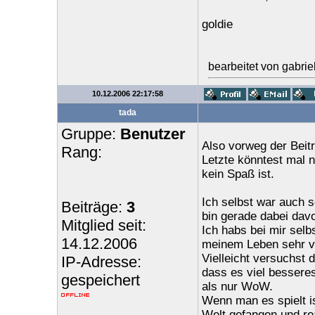
goldie
bearbeitet von gabri
10.12.2006 22:17:58
tada
Gruppe:
Benutzer
Also vorweg der Beitr
Rang:
Letzte könntest mal 
kein Spaß ist.
Ich selbst war auch s
Beiträge:
3
bin gerade dabei da
Mitglied seit:
Ich habs bei mir selb
14.12.2006
meinem Leben sehr vie
Vielleicht versuchst 
IP-Adresse:
dass es viel besseres
gespeichert
als nur WoW.
Wenn man es spielt is
Welt gefangen und rea