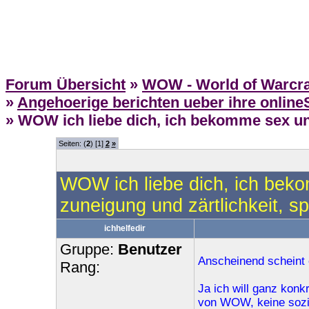
Forum Übersicht
»
WOW - World of Warcra
»
Angehoerige berichten ueber ihre onlin
» WOW ich liebe dich, ich bekomme sex und
Seiten: (
2
) [1]
2
»
WOW ich liebe dich, ich beko
zuneigung und zärtlichkeit, s
ichhelfedir
Gruppe:
Benutzer
Anscheinend scheint 
Rang:
Ja ich will ganz kon
von WOW, keine sozia