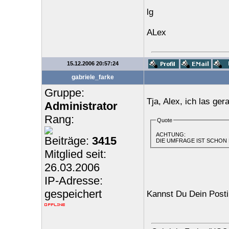
lg
ALex
15.12.2006 20:57:24
gabriele_farke
Gruppe:
Tja, Alex, ich las ge
Administrator
Rang:
Quote
ACHTUNG:
Beiträge:
3415
DIE UMFRAGE IST SCHON
Mitglied seit:
26.03.2006
IP-Adresse:
gespeichert
Kannst Du Dein Posti