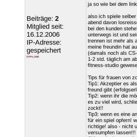
ja so wie bei dem lin
also ich spiele selbe
Beiträge:
2
abend davon losreiss
Mitglied seit:
bei den kunden stehe
16.12.2006
unterwegs ist und sein
trennen ist mehr als 
IP-Adresse:
meine freundin hat au
gespeichert
(damals noch als CS-
1-2 std. täglich am a
fitness-studio gewese
Tips für frauen von zo
Tip1: Akzeptier es a
freund gibt (erfolgserl
Tip2: wenn ihr die mö
es zu viel wird, schl
zockt!!
Tip3: wenn es eine an
für ein spiel opfern! 
richtige! also - nich
versumpfen lassen!!!