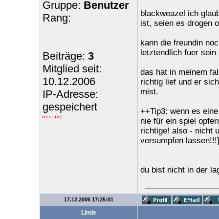
Gruppe:
Benutzer
blackweazel ich glaub
Rang:
ist, seien es drogen o
kann die freundin noc
letztendlich fuer sei
Beiträge:
3
Mitglied seit:
das hat in meinem fal
10.12.2006
richtig lief und er si
mist.
IP-Adresse:
gespeichert
++Tip3: wenn es eine 
nie für ein spiel opfe
richtige! also - nich
versumpfen lassen!!!]]]
du bist nicht in der la
17.12.2006 17:25:01
Linde