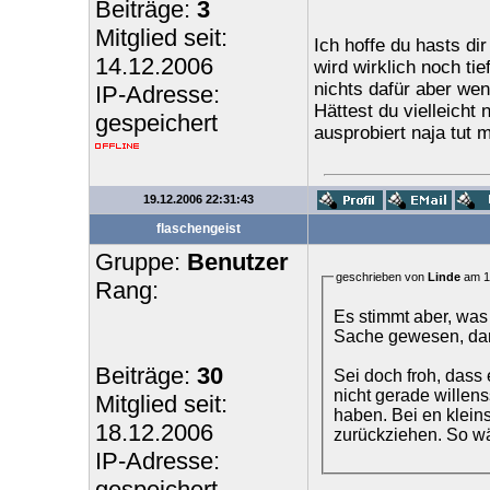
Beiträge:
3
Mitglied seit:
Ich hoffe du hasts dir 
14.12.2006
wird wirklich noch ti
nichts dafür aber wenn
IP-Adresse:
Hättest du vielleicht
gespeichert
ausprobiert naja tut m
19.12.2006 22:31:43
flaschengeist
Gruppe:
Benutzer
geschrieben von
Linde
am 18
Rang:
Es stimmt aber, was
Sache gewesen, dan
Beiträge:
30
Sei doch froh, dass 
nicht gerade willensstark. Stell dir vo
Mitglied seit:
haben. Bei en klein
18.12.2006
zurückziehen. So wä
IP-Adresse:
gespeichert