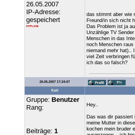
26.05.2007
IP-Adresse:
das stimmt aber wie 
gespeichert
Freund/in sich nicht 
Das Problem ist ja au
Unzählige TV Sender .
Menschen in das Inte
noch Menschen raus u
niemand mehr hat).. I
viel Zeit verbringen 
ich das so falsch?
26.05.2007 17:24:07
Kati
Gruppe:
Benutzer
Hey..
Rang:
Das was dir passiert i
meine Mutter in diese
kochen mein bruder es
Beiträge:
1
ausgezogen... ich bin