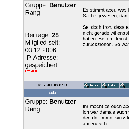
Gruppe:
Benutzer
Es stimmt aber, was 
Rang:
Sache gewesen, dann
Sei doch froh, dass es
nicht gerade willensst
Beiträge:
28
haben. Bei en kleinst
Mitglied seit:
zurückziehen. So wär
03.12.2006
IP-Adresse:
gespeichert
18.12.2006 08:45:13
tada
Gruppe:
Benutzer
Ihr macht es euch ab
Rang:
ich war damals auch w
der, der immer wusst
abgerutscht...