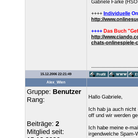
Gabriele Farke (HSO 
++++
Individuelle
On
http://www.onlines
++++
Das Buch "Gef
http://www.ciando.
chats-onlinespiele-
......................................
15.12.2006 22:21:49
Alex_Wien
Gruppe:
Benutzer
Hallo Gabriele,
Rang:
Ich hab ja auch nicht
off und wir werden g
Beiträge:
2
Ich habe meine e-mail
Mitglied seit:
irgendwelche Spam-We