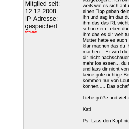
Mitglied seit:
weiß wie es sich anfüh
12.12.2008
einen Tipp geben dein
ihn und sag im das du
IP-Adresse:
ihm das das RL wichti
gespeichert
schön sein Leben doch
ihm das es dir weh tu
Mutter hatte es auch 
klar machen das du ih
machen... Er wird di
dir nicht nachschaue
mehr loslassen... du 
und lass dir nicht v
keine gute richtige 
kommen nur von Leute
können..... Das schaf
Liebe grüße und viel e
Kati
Ps: Lass den Kopf ni