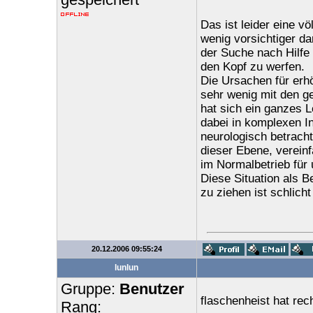
Das ist leider eine vö
wenig vorsichtiger da
der Suche nach Hilfe
den Kopf zu werfen.
Die Ursachen für erhö
sehr wenig mit den 
hat sich ein ganzes L
dabei in komplexen In
neurologisch betracht
dieser Ebene, vereinf
im Normalbetrieb für 
Diese Situation als B
zu ziehen ist schlich
20.12.2006 09:55:24
lunlun
Gruppe:
Benutzer
flaschenheist hat rech
Rang: