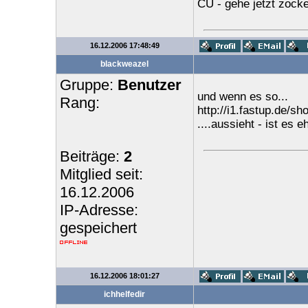
CU - gehe jetzt zock
16.12.2006 17:48:49
blackweazel
Gruppe:
Benutzer
und wenn es so...
Rang:
http://i1.fastup.de/sh
....aussieht - ist es e
Beiträge:
2
Mitglied seit:
16.12.2006
IP-Adresse:
gespeichert
16.12.2006 18:01:27
ichhelfedir