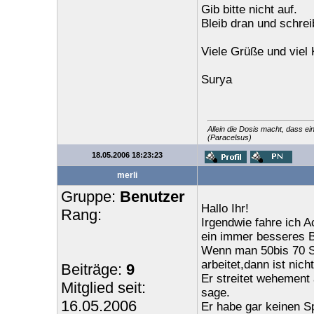
Gib bitte nicht auf.
Bleib dran und schreib
Viele Grüße und viel 
Surya
Allein die Dosis macht, dass ei
(Paracelsus)
18.05.2006 18:23:23
merli
Gruppe:
Benutzer
Hallo Ihr!
Rang:
Irgendwie fahre ich 
ein immer besseres Bi
Wenn man 50bis 70 S
arbeitet,dann ist nich
Beiträge:
9
Er streitet wehement
Mitglied seit:
sage.
16.05.2006
Er habe gar keinen S