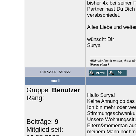
bisher 4x bei seiner
Partner hast Du Dich
verabschiedet.
Alles Liebe und weiter
wünscht Dir
Surya
Allein die Dosis macht, dass ei
(Paracelsus)
13.07.2006 15:18:22
merli
Gruppe:
Benutzer
Hallo Surya!
Rang:
Keine Ahnung ob das 
Ich bin mehr oder wen
Stimmungsschwankung
Unsere Wohnungssitua
Beiträge:
9
Eltern&momentan auch
Mitglied seit:
meinem Mann nochmal 