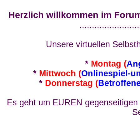
Herzlich willkommen im Foru
........................
Unsere virtuellen Selbsth
*
Montag (
An
*
Mittwoch (
Onlinespiel-u
*
Donnerstag (
Betroffen
Es geht um EUREN gegenseitigen E
Se