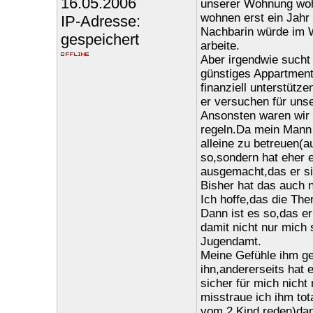
16.05.2006
unserer Wohnung wohn
wohnen erst ein Jahr
IP-Adresse:
Nachbarin würde im W
gespeichert
arbeite.
Aber irgendwie sucht 
günstiges Appartment
finanziell unterstütz
er versuchen für unse
Ansonsten waren wir
regeln.Da mein Mann s
alleine zu betreuen(a
so,sondern hat eher 
ausgemacht,das er sie
Bisher hat das auch n
Ich hoffe,das die The
Dann ist es so,das er 
damit nicht nur mich
Jugendamt.
Meine Gefühle ihm geg
ihn,andererseits hat 
sicher für mich nic
misstraue ich ihm to
vom 2.Kind reden)dan