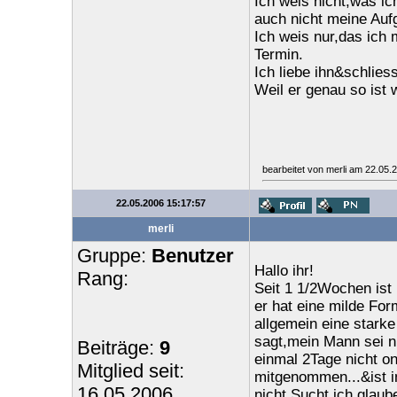
Ich weis nicht,was ich
auch nicht meine Auf
Ich weis nur,das ich
Termin.
Ich liebe ihn&schliess
Weil er genau so ist w
bearbeitet von merli am 22.05.
22.05.2006 15:17:57
merli
Gruppe:
Benutzer
Hallo ihr!
Rang:
Seit 1 1/2Wochen ist
er hat eine milde F
allgemein eine stark
sagt,mein Mann sei ni
Beiträge:
9
einmal 2Tage nicht on
Mitglied seit:
mitgenommen...&ist i
16.05.2006
nicht Sucht,ich glaub