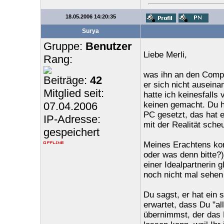
18.05.2006 14:20:35
Surya
Gruppe:
Benutzer
Liebe Merli,
Rang:
was ihn an den Compu
Beiträge:
42
er sich nicht auseina
Mitglied seit:
hatte ich keinesfalls
07.04.2006
keinen gemacht. Du ha
PC gesetzt, das hat e
IP-Adresse:
mit der Realität scheu
gespeichert
Meines Erachtens kom
oder was denn bitte?)
einer Idealpartnerin 
noch nicht mal sehen
Du sagst, er hat ein
erwartet, dass Du "al
übernimmst, der das K