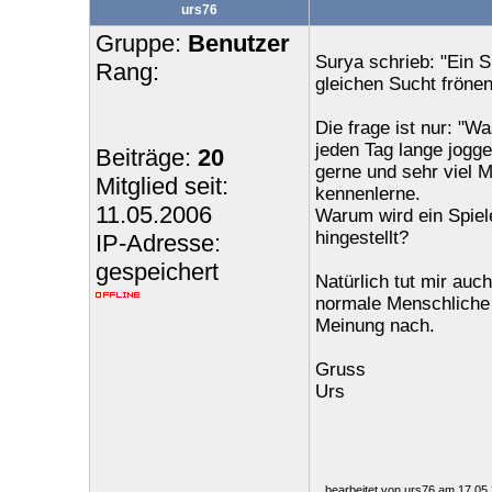
urs76
Gruppe:
Benutzer
Surya schrieb: "Ein 
Rang:
gleichen Sucht frönen
Die frage ist nur: "W
jeden Tag lange jogge
Beiträge:
20
gerne und sehr viel 
Mitglied seit:
kennenlerne.
11.05.2006
Warum wird ein Spiele
hingestellt?
IP-Adresse:
gespeichert
Natürlich tut mir auc
normale Menschliche 
Meinung nach.
Gruss
Urs
bearbeitet von urs76 am 17.05