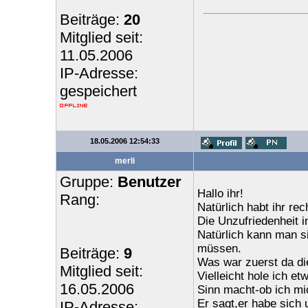
Beiträge:
20
Mitglied seit:
11.05.2006
IP-Adresse:
gespeichert
18.05.2006 12:54:33
merli
Gruppe:
Benutzer
Hallo ihr!
Rang:
Natürlich habt ihr re
Die Unzufriedenheit i
Natürlich kann man si
müssen.
Beiträge:
9
Was war zuerst da d
Mitglied seit:
Vielleicht hole ich et
16.05.2006
Sinn macht-ob ich mich
Er sagt,er habe sich 
IP-Adresse: