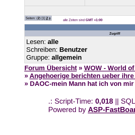
Seiten: (
2
) [1]
2
»
alle Zeiten sind
GMT +1:00
Zugriff
Lesen:
alle
Schreiben:
Benutzer
Gruppe:
allgemein
Forum Übersicht
»
WOW - World of 
»
Angehoerige berichten ueber ihre
» DAOC-mein Mann hat ich von mir 
.: Script-Time:
0,018
|| SQL
Powered by
ASP-FastBoa