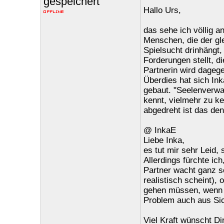
gespeichert
Hallo Urs,
das sehe ich völlig a
Menschen, die der gle
Spielsucht drinhängt, 
Forderungen stellt, di
Partnerin wird dagege
Überdies hat sich In
gebaut. "Seelenverwa
kennt, vielmehr zu k
abgedreht ist das de
@ InkaE
Liebe Inka,
es tut mir sehr Leid
Allerdings fürchte ic
Partner wacht ganz s
realistisch scheint),
gehen müssen, wenn D
Problem auch aus Sich
Viel Kraft wünscht Di