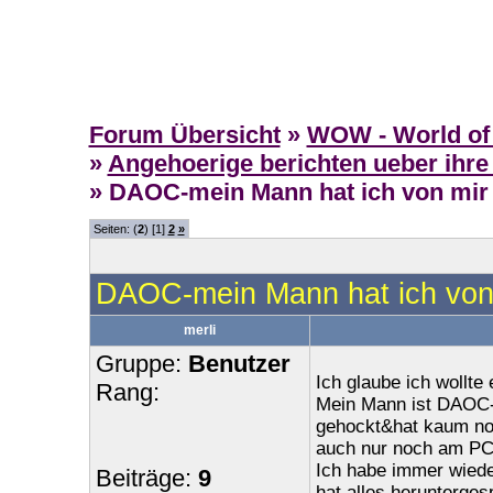
Forum Übersicht
»
WOW - World of 
»
Angehoerige berichten ueber ihre
» DAOC-mein Mann hat ich von mir 
Seiten: (
2
) [1]
2
»
DAOC-mein Mann hat ich von 
merli
Gruppe:
Benutzer
Ich glaube ich wollte
Rang:
Mein Mann ist DAOC-
gehockt&hat kaum noc
auch nur noch am PC
Ich habe immer wiede
Beiträge:
9
hat alles heruntergesp