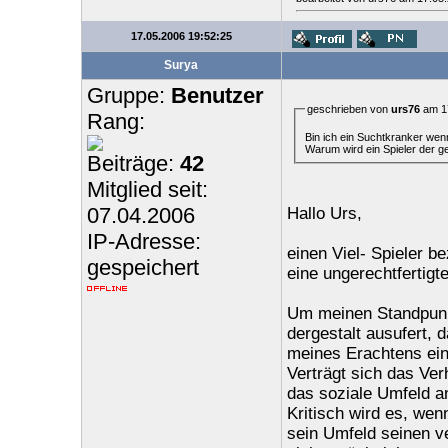
17.05.2006 19:52:25
Surya
Gruppe:
Benutzer
geschrieben von
urs76
am 17
Rang:
Bin ich ein Suchtkranker wenn 
Warum wird ein Spieler der ge
Beiträge:
42
Mitglied seit:
07.04.2006
Hallo Urs,
IP-Adresse:
einen Viel- Spieler b
gespeichert
eine ungerechtfertigt
Um meinen Standpunk
dergestalt ausufert, 
meines Erachtens ein
Verträgt sich das Ve
das soziale Umfeld an
Kritisch wird es, wen
sein Umfeld seinen v