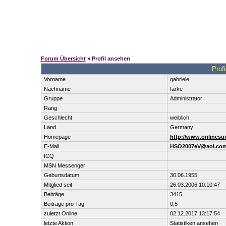
Forum Übersicht
» Profil ansehen
.: Prof
Vorname
gabriele
Nachname
farke
Gruppe
Administrator
Rang
Geschlecht
weiblich
Land
Germany
Homepage
http://www.onlinesu
E-Mail
HSO2007eV@aol.co
ICQ
MSN Messenger
Geburtsdatum
30.06.1955
Mitglied seit
26.03.2006 10:10:47
Beiträge
3415
Beiträge pro Tag
0,5
zuletzt Online
02.12.2017 13:17:54
letzte Aktion
Statistiken ansehen