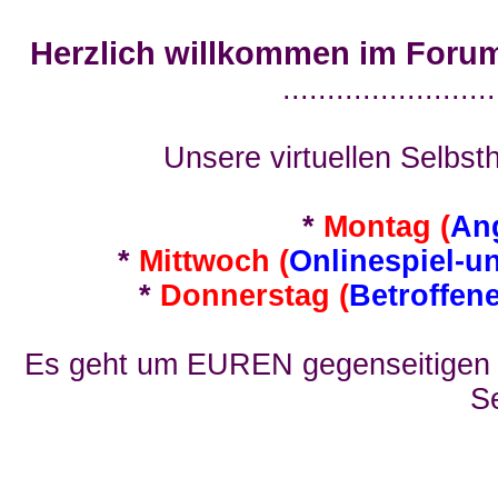
Herzlich willkommen im Foru
........................
Unsere virtuellen Selbsth
*
Montag (
An
*
Mittwoch (
Onlinespiel-u
*
Donnerstag (
Betroffen
Es geht um EUREN gegenseitigen E
Se