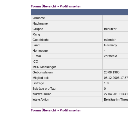
Forum Übersicht
» Profil ansehen
Vorname
Nachname
Gruppe
Benutzer
Rang
Geschlecht
männlich
Land
Germany
Homepage
-
E-Mail
versteckt
ICQ
MSN Messenger
Geburtsdatum
23.08.1985
Mitglied seit
08.12.2006 17:37
Beiträge
132
Beiträge pro Tag
0
zuletzt Online
27.04.2019 13:41
letzte Aktion
Beiträge im Thr
Forum Übersicht
» Profil ansehen