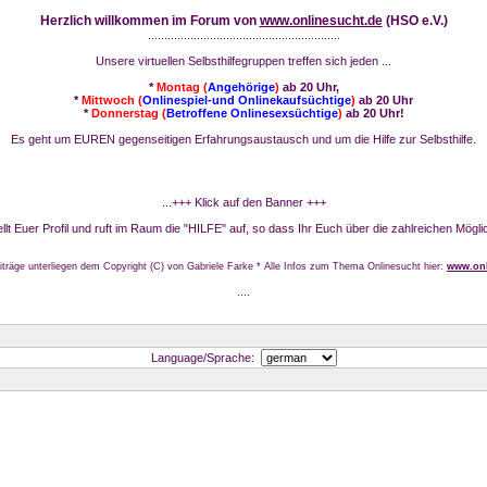
Herzlich willkommen im Forum von
www.onlinesucht.de
(HSO e.V.)
...........................................................
Unsere virtuellen Selbsthilfegruppen treffen sich jeden ...
*
Montag (
Angehörige
)
ab 20 Uhr,
*
Mittwoch (
Onlinespiel-und Onlinekaufsüchtige
)
ab 20 Uhr
*
Donnerstag (
Betroffene Onlinesexsüchtige
)
ab 20 Uhr!
Es geht um EUREN gegenseitigen Erfahrungsaustausch und um die Hilfe zur Selbsthilfe.
...+++ Klick auf den Banner +++
stellt Euer Profil und ruft im Raum die "HILFE" auf, so dass Ihr Euch über die zahlreichen Mögli
iträge unterliegen dem Copyright (C) von Gabriele Farke * Alle Infos zum Thema Onlinesucht hier:
www.onl
....
Language/Sprache: