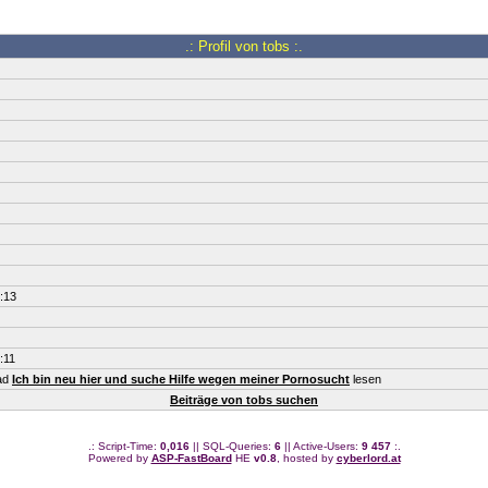
.: Profil von tobs :.
:13
:11
ead
Ich bin neu hier und suche Hilfe wegen meiner Pornosucht
lesen
Beiträge von tobs suchen
.: Script-Time:
0,016
|| SQL-Queries:
6
|| Active-Users:
9 457
:.
Powered by
ASP-FastBoard
HE
v0.8
, hosted by
cyberlord.at