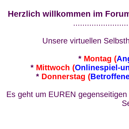
Herzlich willkommen im Foru
........................
Unsere virtuellen Selbsth
*
Montag (
An
*
Mittwoch (
Onlinespiel-u
*
Donnerstag (
Betroffen
Es geht um EUREN gegenseitigen E
Se