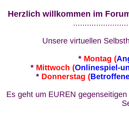
Herzlich willkommen im Foru
........................
Unsere virtuellen Selbsth
*
Montag (
An
*
Mittwoch (
Onlinespiel-u
*
Donnerstag (
Betroffen
Es geht um EUREN gegenseitigen E
Se