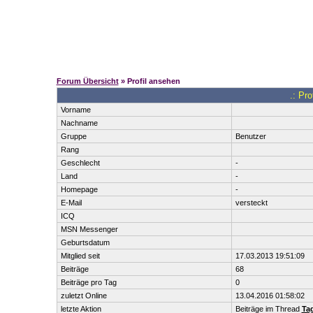
Forum Übersicht
» Profil ansehen
.: Pro
Vorname
Nachname
Gruppe
Benutzer
Rang
Geschlecht
-
Land
-
Homepage
-
E-Mail
versteckt
ICQ
MSN Messenger
Geburtsdatum
Mitglied seit
17.03.2013 19:51:09
Beiträge
68
Beiträge pro Tag
0
zuletzt Online
13.04.2016 01:58:02
letzte Aktion
Beiträge im Thread
Ta