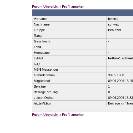
Forum Übersicht
» Profil ansehen
Vorname
bettina
Nachname
schwab
Gruppe
Benutzer
Rang
Geschlecht
-
Land
-
Homepage
-
E-Mail
bettina1.schwa
ICQ
MSN Messenger
Geburtsdatum
30.05.1988
Mitglied seit
09.06.2006 13:25
Beiträge
1
Beiträge pro Tag
0
zuletzt Online
09.06.2006 13:33
letzte Aktion
Beiträge im Thr
Forum Übersicht
» Profil ansehen