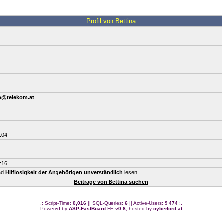
.: Profil von Bettina :.
b@telekom.at
:04
:16
ead
Hilflosigkeit der Angehörigen unverständlich
lesen
Beiträge von Bettina suchen
.: Script-Time:
0,016
|| SQL-Queries:
6
|| Active-Users:
9 474
:.
Powered by
ASP-FastBoard
HE
v0.8
, hosted by
cyberlord.at