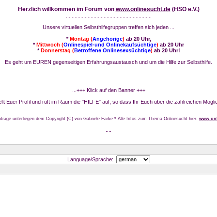
Herzlich willkommen im Forum von
www.onlinesucht.de
(HSO e.V.)
...........................................................
Unsere virtuellen Selbsthilfegruppen treffen sich jeden ...
*
Montag (
Angehörige
)
ab 20 Uhr,
*
Mittwoch (
Onlinespiel-und Onlinekaufsüchtige
)
ab 20 Uhr
*
Donnerstag (
Betroffene Onlinesexsüchtige
)
ab 20 Uhr!
Es geht um EUREN gegenseitigen Erfahrungsaustausch und um die Hilfe zur Selbsthilfe.
...+++ Klick auf den Banner +++
stellt Euer Profil und ruft im Raum die "HILFE" auf, so dass Ihr Euch über die zahlreichen Mögli
iträge unterliegen dem Copyright (C) von Gabriele Farke * Alle Infos zum Thema Onlinesucht hier:
www.onl
....
Language/Sprache: