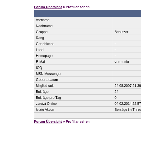
Forum Übersicht
» Profil ansehen
Vorname
Nachname
Gruppe
Benutzer
Rang
Geschlecht
-
Land
-
Homepage
-
E-Mail
versteckt
ICQ
MSN Messenger
Geburtsdatum
Mitglied seit
24.08.2007 21:39
Beiträge
24
Beiträge pro Tag
0
zuletzt Online
04.02.2014 22:57
letzte Aktion
Beiträge im Thr
Forum Übersicht
» Profil ansehen