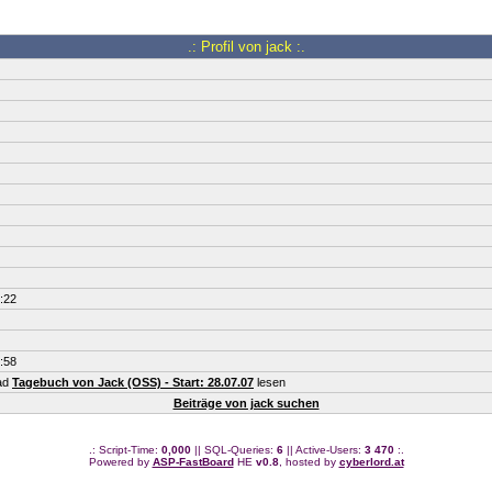
.: Profil von jack :.
:22
:58
ead
Tagebuch von Jack (OSS) - Start: 28.07.07
lesen
Beiträge von jack suchen
.: Script-Time:
0,000
|| SQL-Queries:
6
|| Active-Users:
3 470
:.
Powered by
ASP-FastBoard
HE
v0.8
, hosted by
cyberlord.at