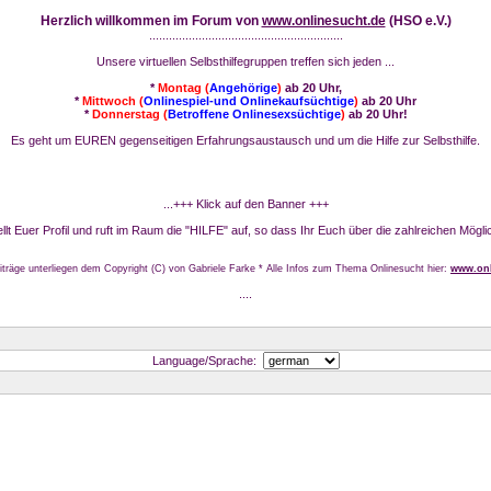
Herzlich willkommen im Forum von
www.onlinesucht.de
(HSO e.V.)
...........................................................
Unsere virtuellen Selbsthilfegruppen treffen sich jeden ...
*
Montag (
Angehörige
)
ab 20 Uhr,
*
Mittwoch (
Onlinespiel-und Onlinekaufsüchtige
)
ab 20 Uhr
*
Donnerstag (
Betroffene Onlinesexsüchtige
)
ab 20 Uhr!
Es geht um EUREN gegenseitigen Erfahrungsaustausch und um die Hilfe zur Selbsthilfe.
...+++ Klick auf den Banner +++
stellt Euer Profil und ruft im Raum die "HILFE" auf, so dass Ihr Euch über die zahlreichen Mögli
iträge unterliegen dem Copyright (C) von Gabriele Farke * Alle Infos zum Thema Onlinesucht hier:
www.onl
....
Language/Sprache: