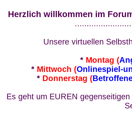
Herzlich willkommen im Foru
........................
Unsere virtuellen Selbsth
*
Montag (
An
*
Mittwoch (
Onlinespiel-u
*
Donnerstag (
Betroffen
Es geht um EUREN gegenseitigen E
Se