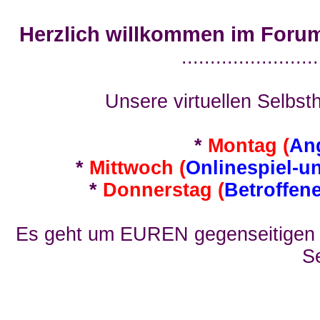
Herzlich willkommen im Foru
........................
Unsere virtuellen Selbsth
*
Montag (
An
*
Mittwoch (
Onlinespiel-u
*
Donnerstag (
Betroffen
Es geht um EUREN gegenseitigen E
Se