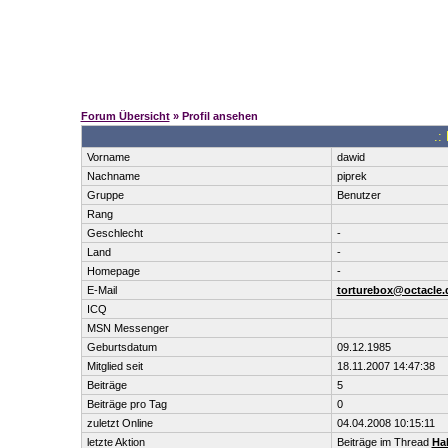
Forum Übersicht
» Profil ansehen
.:
Vorname
dawid
Nachname
piprek
Gruppe
Benutzer
Rang
Geschlecht
-
Land
-
Homepage
-
E-Mail
torturebox@octacle.
ICQ
MSN Messenger
Geburtsdatum
09.12.1985
Mitglied seit
18.11.2007 14:47:38
Beiträge
5
Beiträge pro Tag
0
zuletzt Online
04.04.2008 10:15:11
letzte Aktion
Beiträge im Thread
Ha