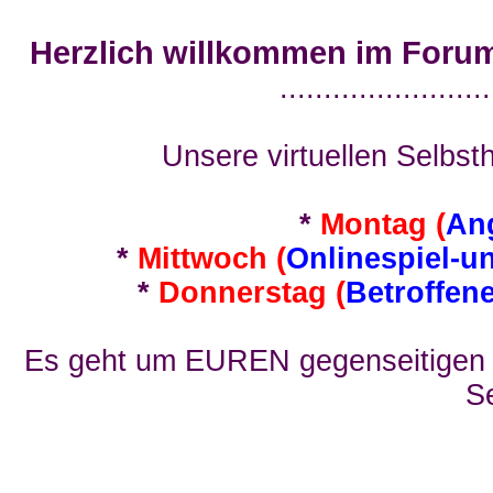
Herzlich willkommen im Foru
........................
Unsere virtuellen Selbsth
*
Montag (
An
*
Mittwoch (
Onlinespiel-u
*
Donnerstag (
Betroffen
Es geht um EUREN gegenseitigen E
Se