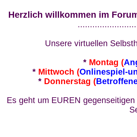
Herzlich willkommen im Foru
........................
Unsere virtuellen Selbsth
*
Montag (
An
*
Mittwoch (
Onlinespiel-u
*
Donnerstag (
Betroffen
Es geht um EUREN gegenseitigen E
Se