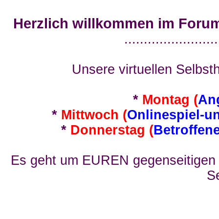
Herzlich willkommen im Foru
........................
Unsere virtuellen Selbsth
*
Montag (
An
*
Mittwoch (
Onlinespiel-u
*
Donnerstag (
Betroffen
Es geht um EUREN gegenseitigen E
Se