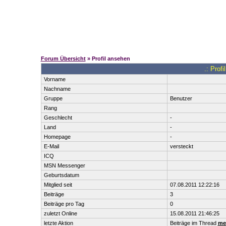
Forum Übersicht
» Profil ansehen
.: Prof
Vorname
Nachname
Gruppe
Benutzer
Rang
Geschlecht
-
Land
-
Homepage
-
E-Mail
versteckt
ICQ
MSN Messenger
Geburtsdatum
Mitglied seit
07.08.2011 12:22:16
Beiträge
3
Beiträge pro Tag
0
zuletzt Online
15.08.2011 21:46:25
letzte Aktion
Beiträge im Thread
mei