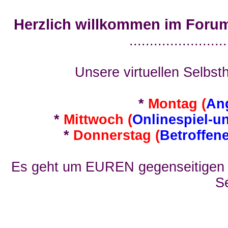
Herzlich willkommen im Foru
........................
Unsere virtuellen Selbsth
*
Montag (
An
*
Mittwoch (
Onlinespiel-u
*
Donnerstag (
Betroffen
Es geht um EUREN gegenseitigen E
Se