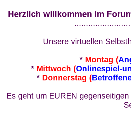
Herzlich willkommen im Foru
........................
Unsere virtuellen Selbsth
*
Montag (
An
*
Mittwoch (
Onlinespiel-u
*
Donnerstag (
Betroffen
Es geht um EUREN gegenseitigen E
Se