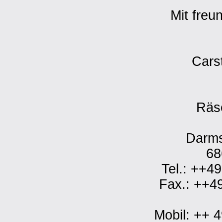
Mit freu
Cars
Räs
Darms
68
Tel.: ++4
Fax.: ++4
Mobil: ++ 