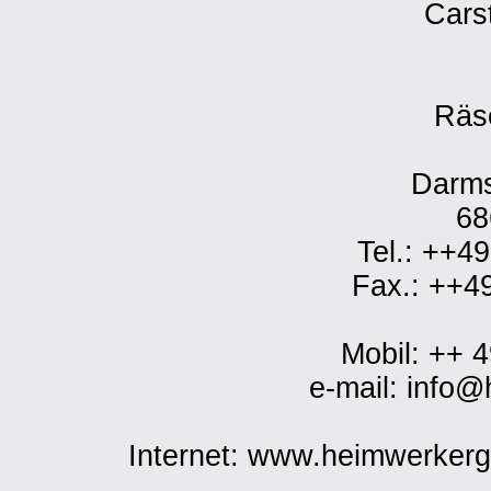
Cars
Räs
Darms
68
Tel.: ++4
Fax.: ++4
Mobil: ++ 
e-mail: info
Internet: www.heimwerker