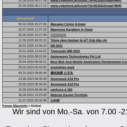
22.06.2026 08:17:39
www.cyberlord.at/forum/?id=8120&thread=9641
22.06.2026 08:17:12
www.cyberlord.at/forum/?id=8120&thread=9640
aktualisiert
05.02.2026 20:27:06
Massage Center AJman
22.07.2025 12:37:19
Mangrove Kayaking in Qatar
25.05.2025 16:27:49
!!!!!!!!!!!!!!
21.05.2025 06:33:15
Trồng răng Implant là gì? Giải đáp chi
16.01.2025 12:46:10
EM 2021
16.01.2025 12:44:22
Tipprunde WM 2022
26.04.2024 08:02:00
Amigoways Technologies Pvt Ltd
26.04.2024 08:00:21
Best Web And Mobile Application Development C
20.02.2024 05:43:02
promptigo pack
04.10.2023 09:05:49
测试相册 公主头
23.05.2023 08:39:28
Atomstack A10 Pro
23.05.2023 08:36:59
Atomstack A10 Pro
15.05.2023 06:46:48
cenforce d 160
30.09.2022 23:23:39
Website Design Portfolio
21.07.2022 09:33:38
GAME
Forum Übersicht
» Global
Wir sind von Mo.-Sa. von 7.00 -2