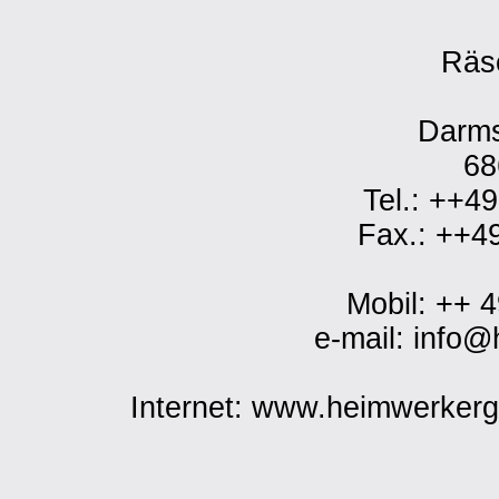
Räs
Darms
68
Tel.: ++4
Fax.: ++4
Mobil: ++ 
e-mail: info
Internet: www.heimwerker