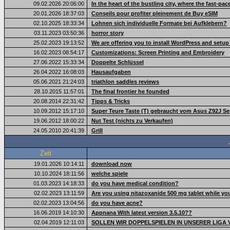
09.02.2026 20:06:00
In the heart of the bustling city, where the fast-pa
20.01.2026 18:37:03
Conseils pour profiter pleinement de Buy eSIM
02.10.2025 18:33:34
Lohnen sich individuelle Formate bei Aufklebern?
03.11.2023 03:50:36
horror story
25.02.2023 19:13:52
We are offering you to install WordPress and setu
16.02.2023 08:54:17
Customizations: Screen Printing and Embroidery
27.06.2022 15:33:34
Doppelte Schlüssel
26.04.2022 16:08:03
Hausaufgaben
05.06.2021 21:24:03
triathlon saddles reviews
28.10.2015 11:57:01
The final frontier he founded
20.08.2014 22:31:42
Tipps & Tricks
10.09.2012 15:17:10
Super Teure Taste (T) gebraucht vom Asus Z92J Se
19.06.2012 18:00:22
Nut Test (nichts zu Verkaufen)
24.05.2010 20:41:39
Grill
Zeit
19.01.2026 10:14:11
download now
10.10.2024 18:11:56
welche spiele
01.03.2023 14:18:33
do you have medical condition?
02.02.2023 13:11:59
Are you using nitazoxanide 500 mg tablet while yo
02.02.2023 13:04:56
do you have acne?
16.06.2019 14:10:30
Appnana With latest version 3.5.10??
02.04.2019 12:11:03
SOLLEN WIR DOPPELSPIELEN IN UNSERER LIGA 