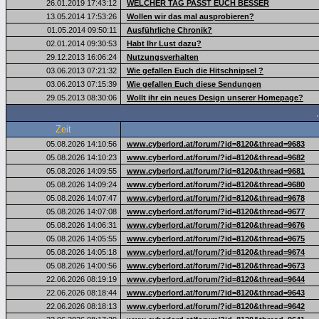
26.01.2019 17:43:12
WELCHER TAG PASST EUCH BESSER
13.05.2014 17:53:26
Wollen wir das mal ausprobieren?
01.05.2014 09:50:11
Ausführliche Chronik?
02.01.2014 09:30:53
Habt Ihr Lust dazu?
29.12.2013 16:06:24
Nutzungsverhalten
03.06.2013 07:21:32
Wie gefallen Euch die Hitschnipsel ?
03.06.2013 07:15:39
Wie gefallen Euch diese Sendungen
29.05.2013 08:30:06
Wollt ihr ein neues Design unserer Homepage?
Zeit
05.08.2026 14:10:56
www.cyberlord.at/forum/?id=8120&thread=9683
05.08.2026 14:10:23
www.cyberlord.at/forum/?id=8120&thread=9682
05.08.2026 14:09:55
www.cyberlord.at/forum/?id=8120&thread=9681
05.08.2026 14:09:24
www.cyberlord.at/forum/?id=8120&thread=9680
05.08.2026 14:07:47
www.cyberlord.at/forum/?id=8120&thread=9678
05.08.2026 14:07:08
www.cyberlord.at/forum/?id=8120&thread=9677
05.08.2026 14:06:31
www.cyberlord.at/forum/?id=8120&thread=9676
05.08.2026 14:05:55
www.cyberlord.at/forum/?id=8120&thread=9675
05.08.2026 14:05:18
www.cyberlord.at/forum/?id=8120&thread=9674
05.08.2026 14:00:56
www.cyberlord.at/forum/?id=8120&thread=9673
22.06.2026 08:19:19
www.cyberlord.at/forum/?id=8120&thread=9644
22.06.2026 08:18:44
www.cyberlord.at/forum/?id=8120&thread=9643
22.06.2026 08:18:13
www.cyberlord.at/forum/?id=8120&thread=9642