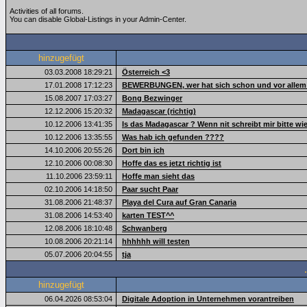
Activities of all forums.
You can disable Global-Listings in your Admin-Center.
hinzugefügt
03.03.2008 18:29:21
Österreich <3
17.01.2008 17:12:23
BEWERBUNGEN, wer hat sich schon und vor alle
15.08.2007 17:03:27
Bong Bezwinger
12.12.2006 15:20:32
Madagascar (richtig)
10.12.2006 13:41:35
Is das Madagascar ? Wenn nit schreibt mir bitte wie
10.12.2006 13:35:55
Was hab ich gefunden ????
14.10.2006 20:55:26
Dort bin ich
12.10.2006 00:08:30
Hoffe das es jetzt richtig ist
11.10.2006 23:59:11
Hoffe man sieht das
02.10.2006 14:18:50
Paar sucht Paar
31.08.2006 21:48:37
Playa del Cura auf Gran Canaria
31.08.2006 14:53:40
karten TEST^^
12.08.2006 18:10:48
Schwanberg
10.08.2006 20:21:14
hhhhhh will testen
05.07.2006 20:04:55
tja
hinzugefügt
06.04.2026 08:53:04
Digitale Adoption in Unternehmen vorantreiben