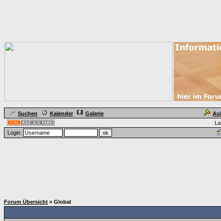
Suchen
Kalender
Galerie
Au
La
Login:
Forum Übersicht
» Global