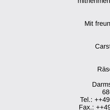
mitnehmen 
Mit freu
Cars
Räs
Darms
68
Tel.: ++4
Fax.: ++4