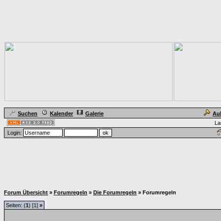
Suchen
Kalender
Galerie
Au
La
Login:
Forum Übersicht
»
Forumregeln
»
Die Forumregeln
» Forumregeln
Seiten: (
1
) [1]
»