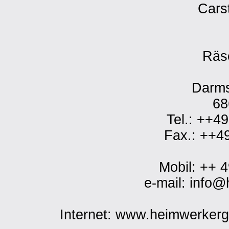
Cars
Räs
Darms
68
Tel.: ++4
Fax.: ++4
Mobil: ++ 
e-mail: info
Internet: www.heimwerker