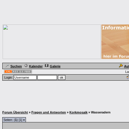
Suchen
Kalender
Galerie
Au
La
Login:
Forum Übersicht
»
Fragen und Antworten
»
Korkmosaik
» Wasseradern
Seiten: (
1
) [1]
»