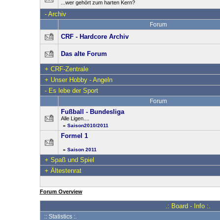
...wer gehört zum harten Kern?
-
Archiv
Forum
CRF - Hardcore Archiv
Das alte Forum
+
CRF-Zentrale
+
Unser Hobby - Angeln
-
Es lebe der Sport
Forum
Fußball - Bundesliga
Alle Ligen....
»
Saison2010/2011
Formel 1
»
Saison 2011
+
Spaß und Spiel
+
Ältestenrat
Forum Overview
.: Board - Info :.
:: Statistics :.