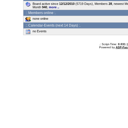
Board active since
12/12/2010
(5719 Days), Members
28
, newest 
Month
940
,
more ..
:: Members online :.
none online
:: Calendar-Events (next 14 Days) :.
no Events
.: Script-Time:
0.031
|
Powered by
ASP-Fas