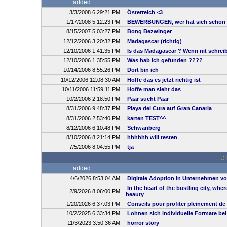
added
3/3/2008 6:29:21 PM
Österreich <3
1/17/2008 5:12:23 PM
BEWERBUNGEN, wer hat sich schon 
8/15/2007 5:03:27 PM
Bong Bezwinger
12/12/2006 3:20:32 PM
Madagascar (richtig)
12/10/2006 1:41:35 PM
Is das Madagascar ? Wenn nit schreibt
12/10/2006 1:35:55 PM
Was hab ich gefunden ????
10/14/2006 8:55:26 PM
Dort bin ich
10/12/2006 12:08:30 AM
Hoffe das es jetzt richtig ist
10/11/2006 11:59:11 PM
Hoffe man sieht das
10/2/2006 2:18:50 PM
Paar sucht Paar
8/31/2006 9:48:37 PM
Playa del Cura auf Gran Canaria
8/31/2006 2:53:40 PM
karten TEST^^
8/12/2006 6:10:48 PM
Schwanberg
8/10/2006 8:21:14 PM
hhhhhh will testen
7/5/2006 8:04:55 PM
tja
.:
added
4/6/2026 8:53:04 AM
Digitale Adoption in Unternehmen vo
In the heart of the bustling city, whe
2/9/2026 8:06:00 PM
beauty
1/20/2026 6:37:03 PM
Conseils pour profiter pleinement de
10/2/2025 6:33:34 PM
Lohnen sich individuelle Formate be
11/3/2023 3:50:36 AM
horror story