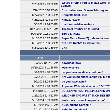
We are offering you to install WordP
2/25/2023 7:13:52 PM
domain.
2/16/2023 8:54:17 AM
Customizations: Screen Printing and
6/27/2022 3:33:34 PM
Doppelte Schlüssel
4/26/2022 4:08:03 PM
Hausaufgaben
6/5/2021 9:24:03 PM
triathlon saddles reviews
10/28/2015 11:57:01 AM
The final frontier he founded
8/20/2014 10:31:42 PM
Tipps & Tricks
9/10/2012 3:17:10 PM
Super Teure Taste (T) gebraucht vom
6/19/2012 6:00:22 PM
Nut Test (nichts zu Verkaufen)
5/24/2010 8:41:39 PM
Grill
.
Time
1/19/2026 10:14:11 AM
download now
10/10/2024 6:11:56 PM
welche spiele
3/1/2023 2:18:33 PM
do you have medical condition?
2/2/2023 1:11:59 PM
Are you using nitazoxanide 500 mg ta
2/2/2023 1:04:56 PM
do you have acne?
6/16/2019 2:10:30 PM
Appnana With latest version 3.5.10??
4/2/2019 12:11:03 PM
SOLLEN WIR DOPPELSPIELEN IN UN
1/26/2019 5:43:12 PM
WELCHER TAG PASST EUCH BESSE
5/13/2014 5:53:26 PM
Wollen wir das mal ausprobieren?
5/1/2014 9:50:11 AM
Ausführliche Chronik?
1/2/2014 9:30:53 AM
Habt Ihr Lust dazu?