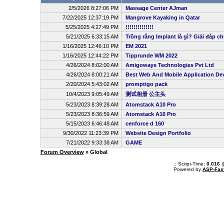
2/5/2026 8:27:06 PM
Massage Center AJman
7/22/2025 12:37:19 PM
Mangrove Kayaking in Qatar
5/25/2025 4:27:49 PM
!!!!!!!!!!!!!!
5/21/2025 6:33:15 AM
Trồng răng Implant là gì? Giải đáp ch
1/16/2025 12:46:10 PM
EM 2021
1/16/2025 12:44:22 PM
Tipprunde WM 2022
4/26/2024 8:02:00 AM
Amigoways Technologies Pvt Ltd
4/26/2024 8:00:21 AM
Best Web And Mobile Application D
2/20/2024 5:43:02 AM
promptigo pack
10/4/2023 9:05:49 AM
测试相册 公主头
5/23/2023 8:39:28 AM
Atomstack A10 Pro
5/23/2023 8:36:59 AM
Atomstack A10 Pro
5/15/2023 6:46:48 AM
cenforce d 160
9/30/2022 11:23:39 PM
Website Design Portfolio
7/21/2022 9:33:38 AM
GAME
Forum Overview
» Global
.: Script-Time:
0.016
|
Powered by
ASP-Fas