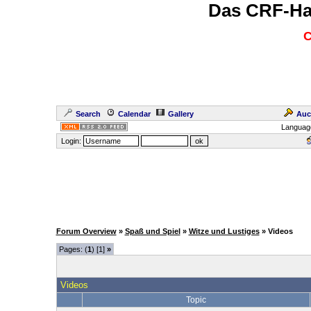
Das CRF-Ha
C
Search
Calendar
Gallery
Auc
Languag
Login:
Forum Overview
»
Spaß und Spiel
»
Witze und Lustiges
» Videos
Pages: (
1
) [1]
»
Videos
Topic