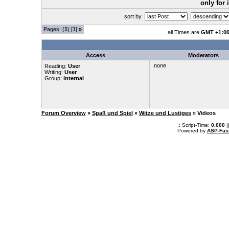
only for
sort by
Pages: (
1
) [1]
»
all Times are
GMT +1:0
Access
Moderators
none
Reading:
User
Writing:
User
Group:
internal
Forum Overview
»
Spaß und Spiel
»
Witze und Lustiges
» Videos
.: Script-Time:
0.000
|
Powered by
ASP-Fas