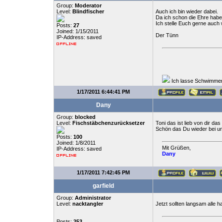
Group:
Moderator
Level:
Blindfischer
Auch ich bin wieder dabei.
Da ich schon die Ehre habe
Ich stelle Euch gerne auch 
Posts:
27
Joined: 1/15/2011
Der Tünn
IP-Address: saved
Ich lasse Schwimmen 
1/17/2011 6:44:41 PM
Dany
Group:
blocked
Level:
Fischstäbchenzurücksetzer
Toni das ist lieb von dir da
Schön das Du wieder bei un
Posts:
100
Joined: 1/8/2011
Mit Grüßen,
IP-Address: saved
Dany
1/17/2011 7:42:45 PM
garfield
Group:
Administrator
Level:
nacktangler
Jetzt sollten langsam alle ha
Posts:
253