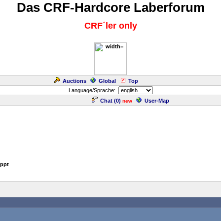
Das CRF-Hardcore Laberforum
CRF´ler only
Auctions
Global
Top
Language/Sprache:
Chat (
0
)
User-Map
new
appt