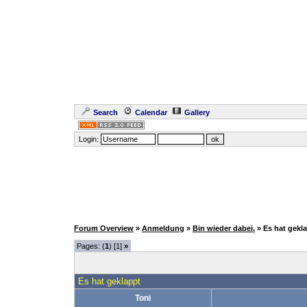
Search
Calendar
Gallery
Login:
Forum Overview
»
Anmeldung
»
Bin wieder dabei.
» Es hat gekl
Pages: (
1
) [1]
»
Es hat geklappt
Toni