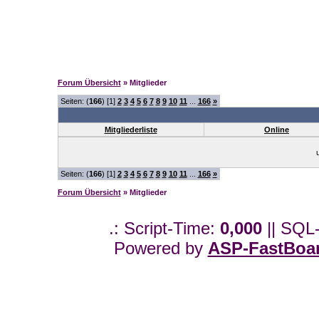
Forum Übersicht
» Mitglieder
Seiten: (
166
) [1]
2
3
4
5
6
7
8
9
10
11
...
166
»
Mitgliederliste
Online
Seiten: (
166
) [1]
2
3
4
5
6
7
8
9
10
11
...
166
»
Forum Übersicht
» Mitglieder
.: Script-Time:
0,000
|| SQL
Powered by
ASP-FastBoa