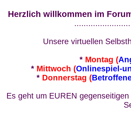
Herzlich willkommen im Foru
........................
Unsere virtuellen Selbsth
*
Montag (
An
*
Mittwoch (
Onlinespiel-u
*
Donnerstag (
Betroffen
Es geht um EUREN gegenseitigen E
Se