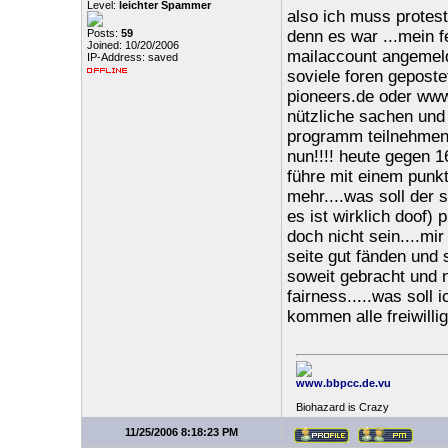
Level:
leichter Spammer
also ich muss protest
Posts:
59
denn es war ...mein 
Joined: 10/20/2006
mailaccount angemeldet
IP-Address: saved
soviele foren gepost
pioneers.de oder www.
nützliche sachen und
programm teilnehmen
nun!!!! heute gegen 
führe mit einem punkt
mehr....was soll der
es ist wirklich doof) 
doch nicht sein....m
seite gut fänden und
soweit gebracht und n
fairness.....was soll
kommen alle freiwilli
www.bbpcc.de.vu
Biohazard is Crazy
11/25/2006 8:18:23 PM