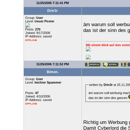
11/25/2006 7:11:41 PM
Driv3r
Group:
User
Level:
treuer Poster
äm warum soll werbu
Posts:
270
das ist der sinn des
Joined: 9/17/2006
IP-Address: saved
Mit einem klick auf den unter
11/25/2006 7:11:52 PM
Bimon.
Group:
User
Level:
leichter Spammer
written by
Driv3r
at 25.11.20
äm warum soll werbung mach
Posts:
47
Joined: 4/10/2006
das ist der sinn des ganzen
IP-Address: saved
Richtig um Werbung g
Damit Cyberlord die S