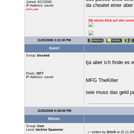
Joined: 9/17/2006
da cheatet einer aber
IP-Address: saved
Mit einem klick auf den unter
11/25/2006 3:11:30 PM
Guest
Group:
blocked
tja aber ich finde es 
Posts:
1877
IP-Address: saved
MFG TheKiller
iwie muss das geld j
11/25/2006 6:38:06 PM
Bimon.
Group:
User
Level:
leichter Spammer
written by
Driv3r
at 25.11.20