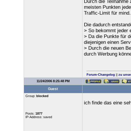
Durch die Teilnahme
meisten Punkten jed
Traffic-Limit für mind
Die dadurch entstande
> So bekommt jeder e
> Da die Punkte für
diejenigen einen Serv
> Durch die neuen Be
durch Werbung könne
Forum-Changelog
||
zu unse
11/24/2006 8:25:48 PM
Guest
Group:
blocked
ich finde das eine seh
Posts:
1877
IP-Address: saved