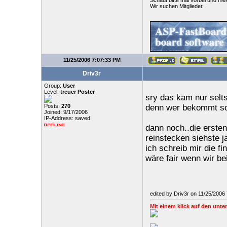
Wir suchen Mitglieder.
11/25/2006 7:07:33 PM
Driv3r
Group:
User
Level:
treuer Poster
sry das kam nur selts
Posts:
270
denn wer bekommt so v
Joined: 9/17/2006
IP-Address: saved
dann noch..die erste
reinstecken siehste ja
ich schreib mir die 
wäre fair wenn wir b
edited by Driv3r on 11/25/2006
Mit einem klick auf den unter