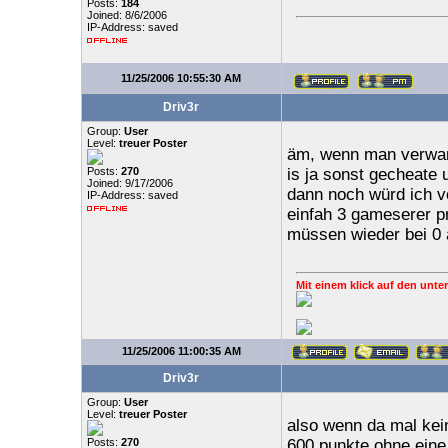
Posts:
184
Joined: 8/6/2006
IP-Address: saved
11/25/2006 10:55:30 AM
Driv3r
Group:
User
Level:
treuer Poster
äm, wenn man verwar
Posts:
270
is ja sonst gecheate u
Joined: 9/17/2006
dann noch würd ich v
IP-Address: saved
einfah 3 gameserer p
müssen wieder bei 0 
Mit einem klick auf den unter
11/25/2006 11:00:35 AM
Driv3r
Group:
User
Level:
treuer Poster
also wenn da mal kein
Posts:
270
600 punkte ohne eine