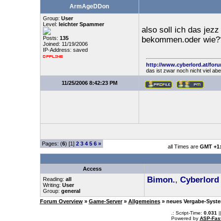
ArmAgeDDon
Group:
User
Level:
leichter Spammer
also soll ich das jez
Posts:
135
bekommen.oder wie?
Joined: 11/19/2006
IP-Address: saved
http://www.cyberlord.at/for
das ist zwar noch nicht viel ab
11/25/2006 8:42:23 PM
Pages: (
6
) [1]
2
3
4
5
6
»
all Times are
GMT +1
Access
Bimon.
,
Cyberlord
Reading:
all
Writing:
User
Group:
general
Forum Overview
»
Game-Server
»
Allgemeines
» neues Vergabe-Syste
.: Script-Time:
0.031
|
Powered by
ASP-Fas