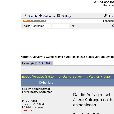
ASP-FastBoa
Forum
a
Search
Calendar
Gallery
Auc
Languag
Login:
Forum Overview
»
Game-Server
»
Allgemeines
» neues Vergabe-Syste
Pages: (
6
) [1]
2
3
4
5
6
»
neues Vergabe-System für Game-Server mit Partner-Program
Cyberlord
Group:
Administrator
Level:
heavy Spammer
Da die Anfragen sehr 
ältere Anfragen noch 
Posts:
3610
Joined: 3/11/2004
entschieden.
IP-Address: saved