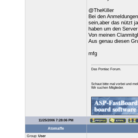
@TheKiller
Bei den Anmeldungen
sein,aber das nützt j
haben um den Server
Von meinen Clanmitgl
Aus genau diesen Grun
mfg
Das Pontiac Forum.
Schaut bitte mal vorbei und me
Wir suchen Mitglieder.
11/25/2006 7:28:06 PM
Atomaffe
Group:
User