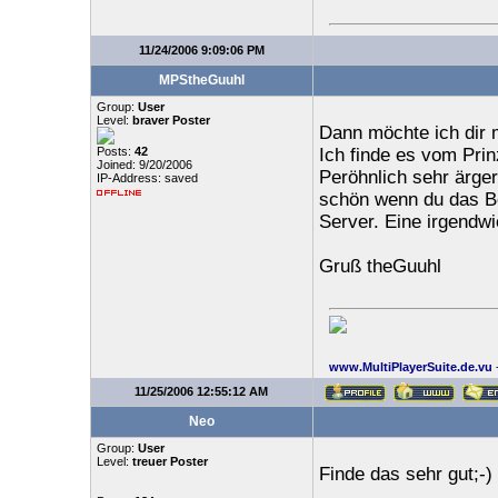
11/24/2006 9:09:06 PM
MPStheGuuhl
Group:
User
Level:
braver Poster
Dann möchte ich dir m
Posts:
42
Ich finde es vom Prinz
Joined: 9/20/2006
Peröhnlich sehr ärge
IP-Address: saved
schön wenn du das Be
Server. Eine irgendwi
Gruß theGuuhl
www.MultiPlayerSuite.de.vu
11/25/2006 12:55:12 AM
Neo
Group:
User
Level:
treuer Poster
Finde das sehr gut;-)