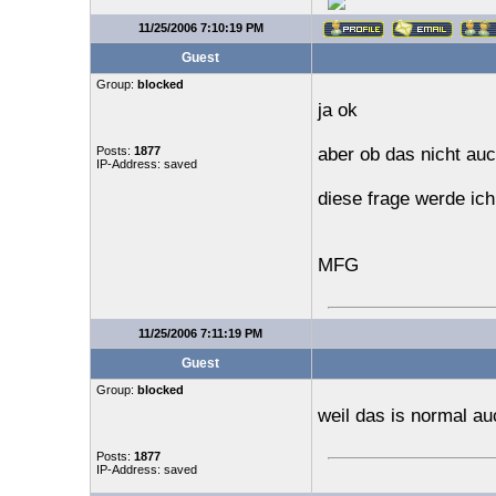
11/25/2006 7:10:19 PM
Guest
Group:
blocked
ja ok
Posts:
1877
aber ob das nicht auc
IP-Address: saved
diese frage werde ich
MFG
11/25/2006 7:11:19 PM
Guest
Group:
blocked
weil das is normal a
Posts:
1877
IP-Address: saved