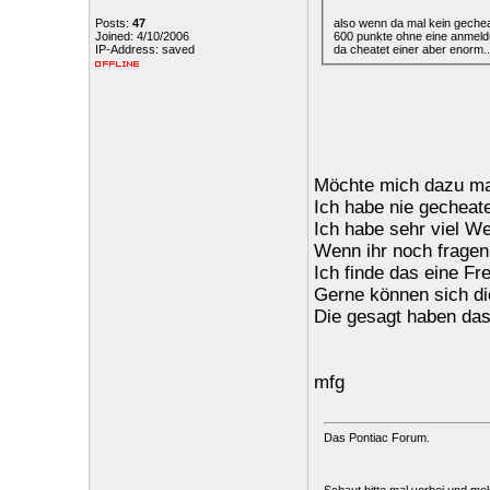
also wenn da mal kein gecheate
Posts:
47
600 punkte ohne eine anmeld
Joined: 4/10/2006
da cheatet einer aber enorm..
IP-Address: saved
Möchte mich dazu mal
Ich habe nie gecheate
Ich habe sehr viel We
Wenn ihr noch fragen h
Ich finde das eine F
Gerne können sich di
Die gesagt haben das
mfg
Das Pontiac Forum.
Schaut bitte mal vorbei und me