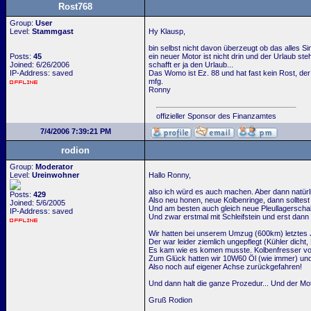
Rost768
Group:
User
Level:
Stammgast
Hy Klausp,
bin selbst nicht davon überzeugt ob das alles S
Posts:
45
ein neuer Motor ist nicht drin und der Urlaub ste
Joined: 6/26/2006
schafft er ja den Urlaub...
IP-Address: saved
Das Womo ist Ez. 88 und hat fast kein Rost, der 
mfg.
Ronny
offizieller Sponsor des Finanzamtes
7/4/2006 7:39:21 PM
rodion
Group:
Moderator
Level:
Ureinwohner
Hallo Ronny,
also ich würd es auch machen. Aber dann natürl
Posts:
429
Also neu honen, neue Kolbenringe, dann solltes
Joined: 5/6/2005
Und am besten auch gleich neue Pleullagerscha
IP-Address: saved
Und zwar erstmal mit Schleifstein und erst dann
Wir hatten bei unserem Umzug (600km) letztes
Der war leider ziemlich ungepflegt (Kühler dicht,
Es kam wie es komen musste. Kolbenfresser voll
Zum Glück hatten wir 10W60 Öl (wie immer) un
Also noch auf eigener Achse zurückgefahren!
Und dann halt die ganze Prozedur... Und der Moto
Gruß Rodion