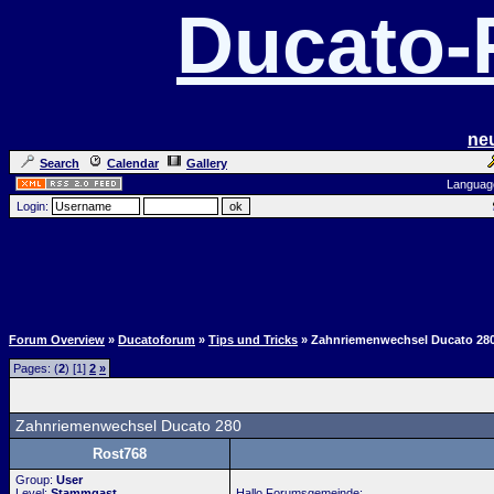
Ducato
ne
Search
Calendar
Gallery
Languag
Login:
Forum Overview
»
Ducatoforum
»
Tips und Tricks
» Zahnriemenwechsel Ducato 28
Pages: (
2
) [1]
2
»
Zahnriemenwechsel Ducato 280
Rost768
Group:
User
Level:
Stammgast
Hallo Forumsgemeinde;