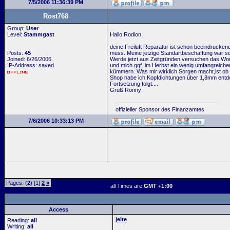
7/5/2006 11:36:39 PM
Rost768
Group:
User
Level:
Stammgast
Hallo Rodion,
deine Freiluft Reparatur ist schon beeindruckend
Posts:
45
muss. Meine jetzige Standartbeschaffung war s
Joined: 6/26/2006
Werde jetzt aus Zeitgründen versuchen das Wo
IP-Address: saved
und mich ggf. im Herbst ein wenig umfangreich
kümmern. Was mir wirklich Sorgen macht,ist ob
Shop habe ich Kopfdichtungen über 1,8mm ent
Fortsetzung folgt....
Gruß Ronny
offizieller Sponsor des Finanzamtes
7/6/2006 10:33:13 PM
Pages: (
2
) [1]
2
»
all Times are
GMT +1:00
Access
jelte
Reading:
all
Writing:
all