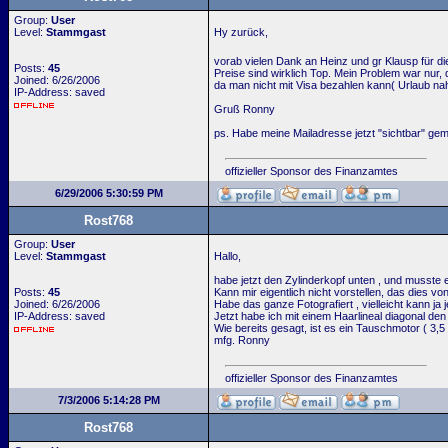
Group:
User
Level:
Stammgast
Hy zurück,
vorab vielen Dank an Heinz und gr Klausp für die
Posts:
45
Preise sind wirklich Top. Mein Problem war nur,
Joined: 6/26/2006
da man nicht mit Visa bezahlen kann( Urlaub nah
IP-Address: saved
Gruß Ronny
ps. Habe meine Mailadresse jetzt "sichtbar" ge
offizieller Sponsor des Finanzamtes
6/29/2006 5:30:59 PM
Rost768
Group:
User
Level:
Stammgast
Hallo,
habe jetzt den Zylinderkopf unten , und musste en
Posts:
45
Kann mir eigentlich nicht vorstellen, das dies 
Joined: 6/26/2006
Habe das ganze Fotografiert , vielleicht kann 
IP-Address: saved
Jetzt habe ich mit einem Haarlineal diagonal de
Wie bereits gesagt, ist es ein Tauschmotor ( 3
mfg. Ronny
offizieller Sponsor des Finanzamtes
7/3/2006 5:14:28 PM
Rost768