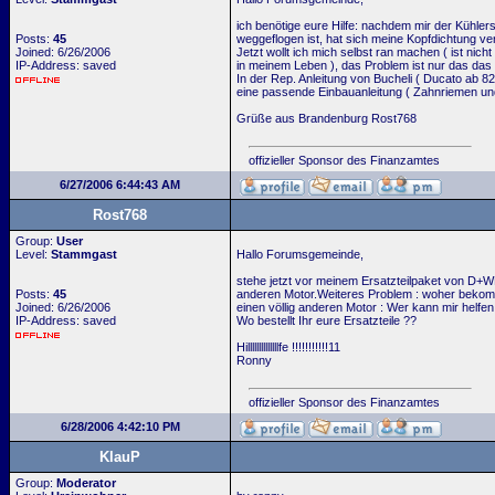
ich benötige eure Hilfe: nachdem mir der Kühler
Posts:
45
weggeflogen ist, hat sich meine Kopfdichtung ve
Joined: 6/26/2006
Jetzt wollt ich mich selbst ran machen ( ist nicht
IP-Address: saved
in meinem Leben ), das Problem ist nur das d
In der Rep. Anleitung von Bucheli ( Ducato ab 82
eine passende Einbauanleitung ( Zahnriemen u
Grüße aus Brandenburg Rost768
offizieller Sponsor des Finanzamtes
6/27/2006 6:44:43 AM
Rost768
Group:
User
Level:
Stammgast
Hallo Forumsgemeinde,
stehe jetzt vor meinem Ersatzteilpaket von D+WRe
Posts:
45
anderen Motor.Weiteres Problem : woher bekomm
Joined: 6/26/2006
einen völlig anderen Motor : Wer kann mir helfen
IP-Address: saved
Wo bestellt Ihr eure Ersatzteile ??
Hillllllllllllllfe !!!!!!!!!!!11
Ronny
offizieller Sponsor des Finanzamtes
6/28/2006 4:42:10 PM
KlauP
Group:
Moderator