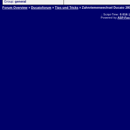
Group:
general
Forum Overview
»
Ducatoforum
»
Tips und Tricks
» Zahnriemenwechsel Ducato 28
.: Script-Time:
0.016
|
Powered by
ASP-Fas