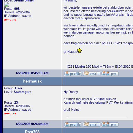
Level:
Ureinwohner
hy ronny,
wir bestellen unsere e-teile bei stahlgruber oder 
Posts:
908
bei unserer letzten bestellung bei AA durfte ich f
Joined: 7/29/2004
und ne super beratung gab´s bei AA gratis mit d
IP-Address: saved
einfach mal ausprobieren!
auch wenn dein motottyp nicht im rep-buch steht
wechseln ist, ist jacke wie hose. die arbeits rei
wenn du den genauen motortyp hier nennst, ev
nennen.
oder frag einfach bei einer IVECO LKW/Transport
gr Klausp
X251 Multijet 160 Maxi -- Ti 6m -- Bj.04.2010
6/29/2006 8:45:19 AM
herrhausk
Group:
User
Level:
Stammgast
Hy Ronny
ruf mich mal unter 017624849045 an.
Posts:
23
Kann dir ggf. teile des original FIAT Werkstatt
Joined: 1/20/2006
IP-Address: saved
gruß Heinz
6/29/2006 9:26:08 AM
Rost768