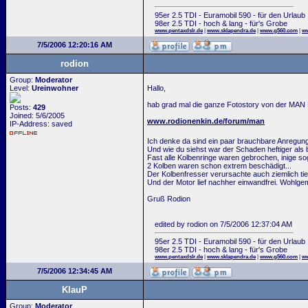
95er 2.5 TDI - Euramobil 590 - für den Urlaub
98er 2.5 TDI - hoch & lang - für's Grobe
www.pentaxdslr.de
|
www.sklapendra.de
|
www.g560.com
|
ww
7/5/2006 12:20:16 AM
rodion
Group:
Moderator
Level:
Ureinwohner
Hallo,
hab grad mal die ganze Fotostory von der MAN M
Posts:
429
Joined: 5/6/2005
www.rodionenkin.de/forum/man
IP-Address: saved
Ich denke da sind ein paar brauchbare Anregun
Und wie du siehst war der Schaden heftiger als be
Fast alle Kolbenringe waren gebrochen, inige s
2 Kolben waren schon extrem beschädigt...
Der Kolbenfresser verursachte auch ziemlich tie
Und der Motor lief nachher einwandfrei. Wohlgem
Gruß Rodion
edited by rodion on 7/5/2006 12:37:04 AM
95er 2.5 TDI - Euramobil 590 - für den Urlaub
98er 2.5 TDI - hoch & lang - für's Grobe
www.pentaxdslr.de
|
www.sklapendra.de
|
www.g560.com
|
ww
7/5/2006 12:34:45 AM
KlauP
Group:
Moderator