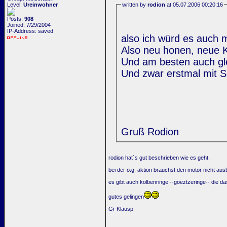
Level:
Ureinwohner
written by
rodion
at 05.07.2006 00:20:16
Posts:
908
Joined: 7/29/2004
IP-Address: saved
also ich würd es auch 
Also neu honen, neue K
Und am besten auch gl
Und zwar erstmal mit Sc
Gruß Rodion
rodion hat´s gut beschrieben wie es geht.
bei der o.g. aktion brauchst den motor nicht a
es gibt auch kolbenringe --goeztzeringe-- die d
gutes gelingen
Gr Klausp