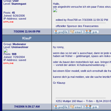
Group:
User
Level:
Stammgast
Hallo,
wie angedroht versuche ich ein paar Fotos einzu
Posts:
45
Joined: 6/26/2006
IP-Address: saved
edited by Rost768 on 7/3/2006 11:59:32 PM
offizieller Sponsor des Finanzamtes
7/3/2006 11:54:09 PM
KlauP
Group:
Moderator
Level:
Ureinwohner
hy ronny,
wenn das so ist wie´s ausschaut, dann ist jede we
Posts:
908
haben wir früher -- geldmangel, spass am risiko-
Joined: 7/29/2004
IP-Address: saved
oder du baust den motorblock kpl. aus. bringst i
-- vorteil der aktion: kl.hubraumerweiterung --
bei einem 82er modell, stellt sich ernsthaft die fr
kannst dich ja mal melden, wie die sache letztlic
Gr Klausp
X251 Multijet 160 Maxi -- Ti 6m -- Bj.04.2010
7/4/2006 9:39:17 AM