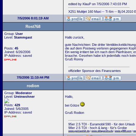
edited by KlauP on 7/5/2006 7:43:03 PM
X251 Multijet 160 Maxi -- Ti 6m -- Bj.04.2010
7/5/2006 8:01:19 AM
Rost768
Group:
User
Level:
Stammgast
Hallo zurück,
gute Nachrichten: Die dritte Ventildeckeldichtung
Posts:
45
die auf dem Postweg verloren gegangenen Kopf
Joined: 6/26/2006
Ein wenig irritiert bin ich nach dem Planfräse
IP-Address: saved
brauche. Gesehen habe ich jedenfalls noch kei
Gruß Ronny
offizieller Sponsor des Finanzamtes
7/5/2006 11:10:44 PM
rodion
Group:
Moderator
Level:
Ureinwohner
Hallo,
Posts:
429
bei Götze
Joined: 5/6/2005
IP-Address: saved
Gruß Rodion
95er 2.5 TDI - Euramobil 590 - für den Urlaub
98er 2.5 TDI - hoch & lang - für's Grobe
www.pentaxdslr.de
|
www.sklapendra.de
|
www.g560.com
|
ww