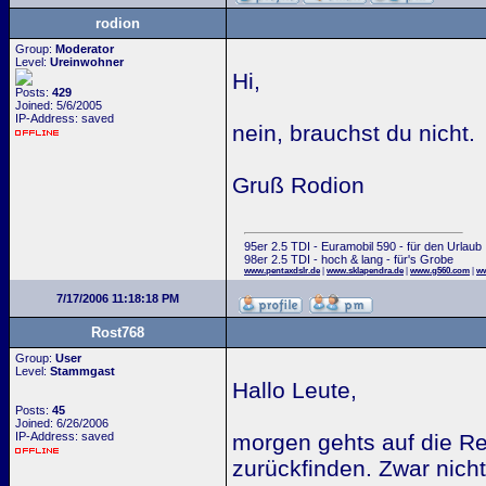
rodion
Group:
Moderator
Level:
Ureinwohner
Hi,
Posts:
429
Joined: 5/6/2005
IP-Address: saved
nein, brauchst du nicht.
Gruß Rodion
95er 2.5 TDI - Euramobil 590 - für den Urlaub
98er 2.5 TDI - hoch & lang - für's Grobe
www.pentaxdslr.de
|
www.sklapendra.de
|
www.g560.com
|
ww
7/17/2006 11:18:18 PM
Rost768
Group:
User
Level:
Stammgast
Hallo Leute,
Posts:
45
Joined: 6/26/2006
IP-Address: saved
morgen gehts auf die Rei
zurückfinden. Zwar nich