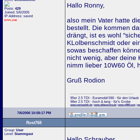
Hallo Ronny,
Posts:
429
Joined: 5/6/2005
IP-Address: saved
also mein Vater hatte d
bestellt. Die kommen da
drängt, ist es wohl "sic
KLolbenschmidt oder ei
sowas beschaffen können
nicht wenig, aber deine 
nimm lieber 10W60 Öl, hä
Gruß Rodion
95er 2.5 TDI - Euramobil 590 - für den Urlaub
98er 2.5 TDI - hoch & lang - für's Grobe
www.pentaxdslr.de
|
www.sklapendra.de
|
www.g560.com
|
ww
7/6/2006 10:58:17 PM
Rost768
Group:
User
Level:
Stammgast
Hallo Schrauber,