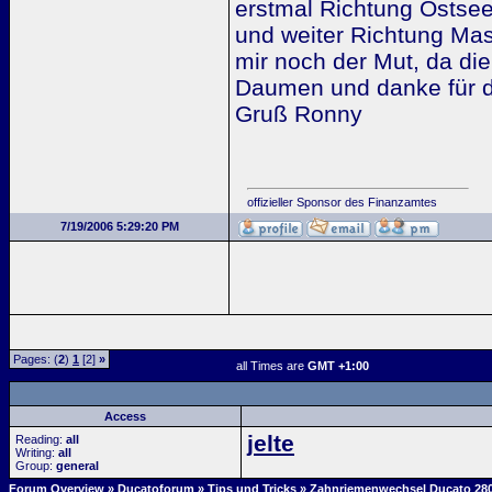
erstmal Richtung Ostse
und weiter Richtung Mas
mir noch der Mut, da die
Daumen und danke für di
Gruß Ronny
offizieller Sponsor des Finanzamtes
7/19/2006 5:29:20 PM
Pages: (
2
)
1
[2]
»
all Times are
GMT +1:00
Access
jelte
Reading:
all
Writing:
all
Group:
general
Forum Overview
»
Ducatoforum
»
Tips und Tricks
» Zahnriemenwechsel Ducato 28