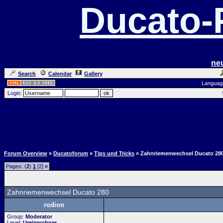
Ducato
ne
Search
Calendar
Gallery
Languag
Login:
Forum Overview
»
Ducatoforum
»
Tips und Tricks
» Zahnriemenwechsel Ducato 28
Pages: (
2
)
1
[2]
»
Zahnriemenwechsel Ducato 280
rodion
Group:
Moderator
Level:
Ureinwohner