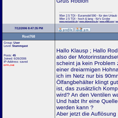
Gruß Rodion
95er 2.5 TDI - Euramobil 590 - für den Urlaub
98er 2.5 TDI - hoch & lang - für's Grobe
www.pentaxdslr.de
|
www.sklapendra.de
|
www.g560.com
|
ww
7/12/2006 8:47:35 PM
Rost768
Group:
User
Level:
Stammgast
Hallo Klausp ; Hallo Ro
Posts:
45
also der Motorinstandset
Joined: 6/26/2006
IP-Address: saved
scheint ja kein Problem 
einer dreiarmigen Hohna
ich im Netz nur bis 90m
Ölfangbehälter klingt gut
ist, das zusätzlich Komp
wird? An den Ventilen war
Und habt Ihr eine Quel
werden kann ?
Aber jetzt die Auflösun