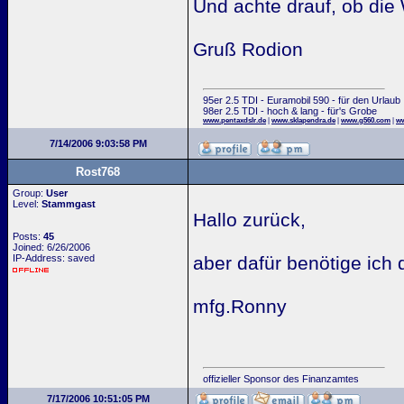
Und achte drauf, ob die
Gruß Rodion
95er 2.5 TDI - Euramobil 590 - für den Urlaub
98er 2.5 TDI - hoch & lang - für's Grobe
www.pentaxdslr.de
|
www.sklapendra.de
|
www.g560.com
|
ww
7/14/2006 9:03:58 PM
Rost768
Group:
User
Level:
Stammgast
Hallo zurück,
Posts:
45
Joined: 6/26/2006
IP-Address: saved
aber dafür benötige ich
mfg.Ronny
offizieller Sponsor des Finanzamtes
7/17/2006 10:51:05 PM