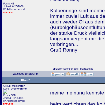
Posts:
45
Joined: 6/26/2006
IP-Address: saved
Kolbenringe´sind montie
immer zuviel Luft aus de
auch wieder Öl aus dem
(Kurbelgehäuseentlüftun
der starke Druck viellei
langsam vergeht mir die 
verbringen....
Gruß Ronny
offizieller Sponsor des Finanzamtes
7/12/2006 1:40:56 PM
KlauP
Group:
Moderator
Level:
Ureinwohner
meine meinung kennste ja
Posts:
908
Joined: 7/29/2004
IP-Address: saved
beim verdichten des kol