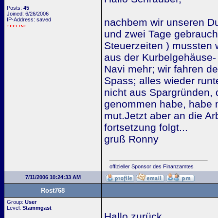
Posts:
45
Joined: 6/26/2006
IP-Address: saved
nachbem wir unseren D
und zwei Tage gebraucht
Steuerzeiten ) mussten w
aus der Kurbelgehäuse- 
Navi mehr; wir fahren d
Spass; alles wieder runt
nicht aus Spargründen, d
genommen habe, habe mi
mut.Jetzt aber an die Arb
fortsetzung folgt...
gruß Ronny
offizieller Sponsor des Finanzamtes
7/11/2006 10:24:33 AM
Rost768
Group:
User
Level:
Stammgast
Hallo zurück,