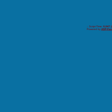
.: Script-Time:
0,047
|
Powered by
ASP-Fas