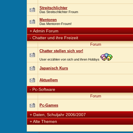
Streitschlichter
Das Streitschlichter Froum
Mentoren
Das Mentoren-Froum!
+
Admin Forum
-
Chatter und ihre Freizeit
Forum
Chatter stellen sich vor!
User erzählen von sich und ihren Hobbys
Japanisch Kurs
Aktuellem
-
Pc-Software
Forum
Pc-Games
+
Daten, Schuljahr 2006/2007
+
Alte Themen