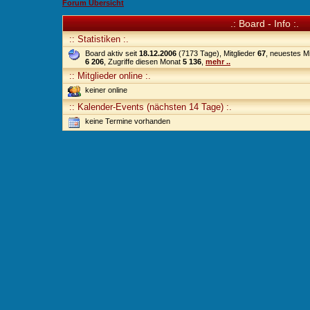
Forum Übersicht
.: Board - Info :.
:: Statistiken :.
Board aktiv seit
18.12.2006
(7173 Tage), Mitglieder
67
, neuestes Mi
6 206
, Zugriffe diesen Monat
5 136
,
mehr ..
:: Mitglieder online :.
keiner online
:: Kalender-Events (nächsten 14 Tage) :.
keine Termine vorhanden