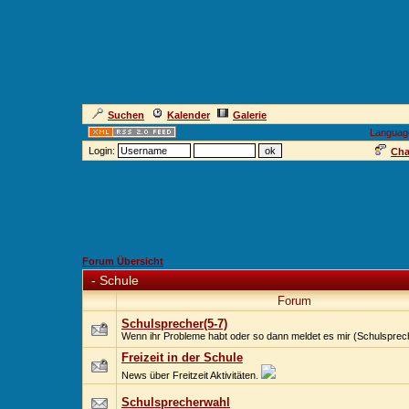
Suchen
Kalender
Galerie
Languag
Login:
Cha
Forum Übersicht
-
Schule
Forum
Schulsprecher(5-7)
Wenn ihr Probleme habt oder so dann meldet es mir (Schulsprec
Freizeit in der Schule
News über Freitzeit Aktivitäten.
Schulsprecherwahl