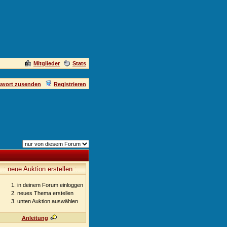
Mitglieder
Stats
swort zusenden
Registrieren
.: neue Auktion erstellen :.
in deinem Forum einloggen
neues Thema erstellen
unten Auktion auswählen
Anleitung