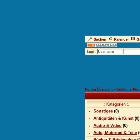
Suchen
Kalender
Ga
Login:
Forum Übersicht
» Auktions-Port
.: Kategorien :.
Sonstiges
(0)
Antiquitäten & Kunst
(0)
Audio & Video
(0)
Auto, Motorrad & Teile
(
Bücher & Briefmarken
(0