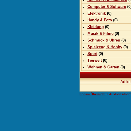
Computer & Software
(0
Elektronik
(0)
Handy & Foto
(0)
Kleidung
(0)
Musik & Filme
(0)
Schmuck & Uhren
(0)
Spielzeug & Hobby
(0)
Sport
(0)
Tierwelt
(0)
Wohnen & Garten
(0)
Artike
Forum Übersicht
» Auktions-Port