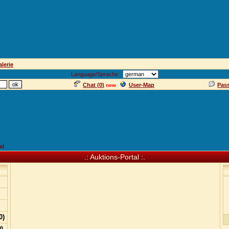
lerie
Language/Sprache:
Chat (
0
)
User-Map
Pas
new
al
.: Auktions-Portal :.
0)
)