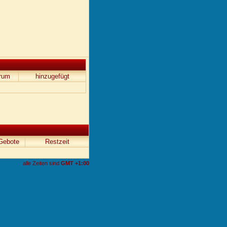
rum
hinzugefügt
Gebote
Restzeit
alle Zeiten sind
GMT +1:00