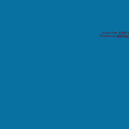
.: Script-Time:
0,016
|
Powered by
ASP-Fas