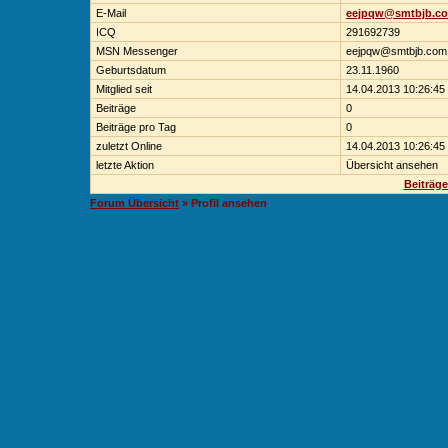
E-Mail
eejpqw@smtbjb.c
ICQ
291692739
MSN Messenger
eejpqw@smtbjb.com
Geburtsdatum
23.11.1960
Mitglied seit
14.04.2013 10:26:45
Beiträge
0
Beiträge pro Tag
0
zuletzt Online
14.04.2013 10:26:45
letzte Aktion
Übersicht ansehen
Beiträg
Forum Übersicht
» Profil ansehen