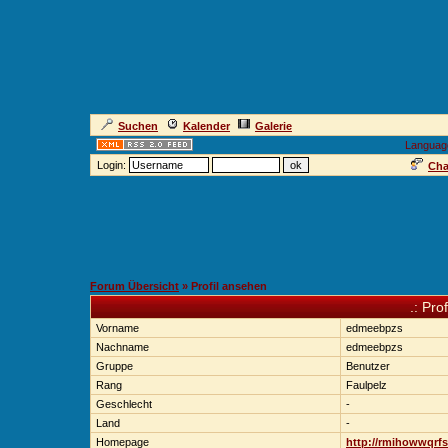
Suchen
Kalender
Galerie
Languag
Login:
Cha
Forum Übersicht
» Profil ansehen
.: Pro
Vorname
edmeebpzs
Nachname
edmeebpzs
Gruppe
Benutzer
Rang
Faulpelz
Geschlecht
-
Land
-
Homepage
http://rmihowwqrf