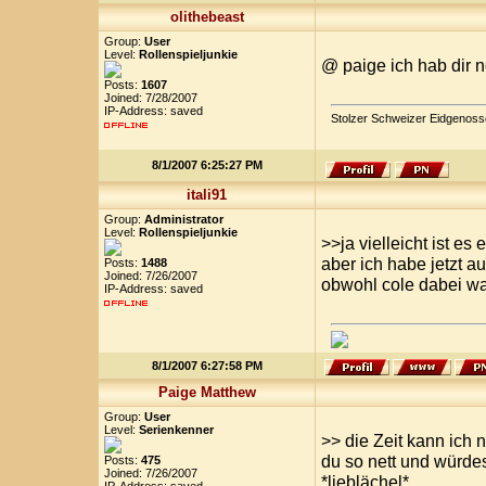
olithebeast
Group:
User
Level:
Rollenspieljunkie
@ paige ich hab dir 
Posts:
1607
Joined: 7/28/2007
IP-Address: saved
Stolzer Schweizer Eidgenoss
8/1/2007 6:25:27 PM
itali91
Group:
Administrator
Level:
Rollenspieljunkie
>>ja vielleicht ist es
aber ich habe jetzt a
Posts:
1488
Joined: 7/26/2007
obwohl cole dabei wa
IP-Address: saved
8/1/2007 6:27:58 PM
Paige Matthew
Group:
User
Level:
Serienkenner
>> die Zeit kann ich 
du so nett und würde
Posts:
475
Joined: 7/26/2007
*lieblächel*