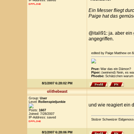
IP-Address: saved
Ein Messer fliegt dur
Paige hat das gemüs
@itali91: ja. aber ein
angegriffen.
edited by Paige Matthew on 
Prue:
War das ein Dämon?
Piper:
(weinend) Nein, es wa
Phoebe:
Schätzchen warum k
8/1/2007 6:28:02 PM
olithebeast
Group:
User
Level:
Rollenspieljunkie
und wie reagiert ein 
Posts:
1607
Joined: 7/28/2007
IP-Address: saved
Stolzer Schweizer Eidgenoss
8/1/2007 6:28:06 PM