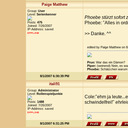
Paige Matthew
Group:
User
Level:
Serienkenner
Phoebe stürzt sofort 
Phoebe: "Alles in or
Posts:
475
Joined: 7/26/2007
IP-Address: saved
>> Danke. ^^
edited by Paige Matthew on 
Prue:
War das ein Dämon?
Piper:
(weinend) Nein, es wa
Phoebe:
Schätzchen warum k
8/1/2007 6:30:39 PM
itali91
Group:
Administrator
Level:
Rollenspieljunkie
Cole:"ehm ja leute...e
schwindelfrei!"
ehrlei
Posts:
1488
Joined: 7/26/2007
IP-Address: saved
8/1/2007 6:31:25 PM