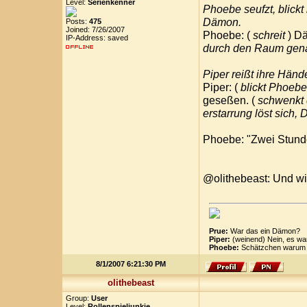
Level:
Serienkenner
Phoebe seufzt, blickt
Dämon.
Posts:
475
Joined: 7/26/2007
Phoebe: (
schreit
) D
IP-Address: saved
durch den Raum gena
Piper reißt ihre Händ
Piper: (
blickt Phoebe
geseßen. (
schwenkt 
erstarrung löst sich
Phoebe: "Zwei Stund
@olithebeast: Und wie
Prue:
War das ein Dämon?
Piper:
(weinend) Nein, es wa
Phoebe:
Schätzchen warum k
8/1/2007 6:21:30 PM
olithebeast
Group:
User
Level:
Rollenspieljunkie