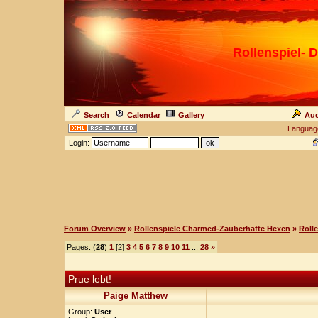
Rollenspiel- D
Search
Calendar
Gallery
Auc
Languag
Login:
Forum Overview
»
Rollenspiele Charmed-Zauberhafte Hexen
»
Roll
Pages: (
28
)
1
[2]
3
4
5
6
7
8
9
10
11
...
28
»
Prue lebt!
Paige Matthew
Group:
User