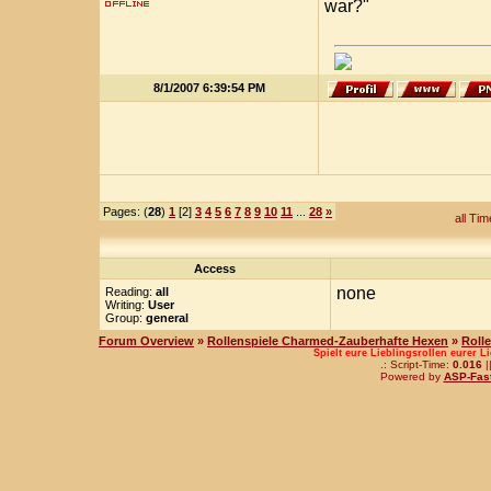
war?"
8/1/2007 6:39:54 PM
Pages: (
28
)
1
[2]
3
4
5
6
7
8
9
10
11
...
28
»
all Ti
Access
none
Reading:
all
Writing:
User
Group:
general
Forum Overview
»
Rollenspiele Charmed-Zauberhafte Hexen
»
Roll
Spielt eure Lieblingsrollen eurer L
.: Script-Time:
0.016
|
Powered by
ASP-Fas