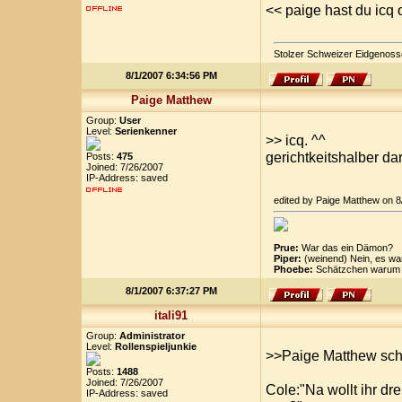
<< paige hast du icq
Stolzer Schweizer Eidgenoss
8/1/2007 6:34:56 PM
Paige Matthew
Group:
User
Level:
Serienkenner
>> icq. ^^
gerichtkeitshalber dar
Posts:
475
Joined: 7/26/2007
IP-Address: saved
edited by Paige Matthew on 
Prue:
War das ein Dämon?
Piper:
(weinend) Nein, es wa
Phoebe:
Schätzchen warum k
8/1/2007 6:37:27 PM
itali91
Group:
Administrator
Level:
Rollenspieljunkie
>>Paige Matthew sch
Posts:
1488
Joined: 7/26/2007
Cole:"Na wollt ihr d
IP-Address: saved