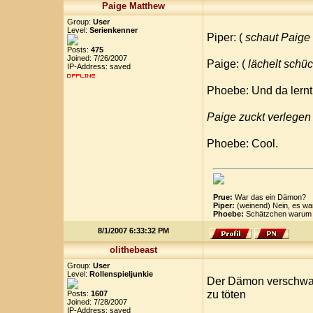
Paige Matthew
Group:
User
Level:
Serienkenner
Piper: (
schaut Paige
Posts:
475
Joined: 7/26/2007
Paige: (
lächelt schü
IP-Address: saved
Phoebe: Und da lern
Paige zuckt verlegen 
Phoebe: Cool.
Prue:
War das ein Dämon?
Piper:
(weinend) Nein, es wa
Phoebe:
Schätzchen warum k
8/1/2007 6:33:32 PM
olithebeast
Group:
User
Level:
Rollenspieljunkie
Der Dämon verschwand
zu töten
Posts:
1607
Joined: 7/28/2007
IP-Address: saved