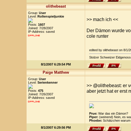
olithebeast
Group:
User
Level:
Rollenspieljunkie
>> mach ich <<
Posts:
1607
Joined: 7/28/2007
Der Dämon wurde von
IP-Address: saved
cole runter
edited by olithebeast on 8/1
Stolzer Schweizer Eidgenoss
8/1/2007 6:29:54 PM
Paige Matthew
Group:
User
Level:
Serienkenner
>> @olithebeast: er ve
aber jetzt hat er erst
Posts:
475
Joined: 7/26/2007
IP-Address: saved
Prue:
War das ein Dämon?
Piper:
(weinend) Nein, es wa
Phoebe:
Schätzchen warum k
8/1/2007 6:29:56 PM